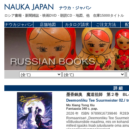
ナウカ・ジャパン
ロシア書籍・新聞雑誌・映画DVD・朗読CD・地図、他 在庫15000タイトル
ナウカジャパン
店舗地図
カタログ請求
ご注文方法
配
詳 細
墨香銅臭 魔道祖師 第２巻 BL
Deemonliku Tee Suurmeister 02./ tra
Mo Xiang Tong Xiu
Fantaasia 340 c. pap.
2026 年 ISBN 9789916739846 R283
Romaanisari „Deemonliku Tee Suurmeist
võitluskunstide maailma, mis on kohan
millest igaüks lisab jutustusele oma a