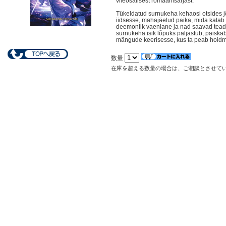
viieosalisest romaanisarjast.
Tükeldatud surnukeha kehaosi otsides j
iidsesse, mahajäetud paika, mida katab
deemonlik vaenlane ja nad saavad teada
surnukeha isik lõpuks paljastub, paiskab
mängude keerisesse, kus ta peab hoidm
数量
在庫を超える数量の場合は、ご相談とさせて