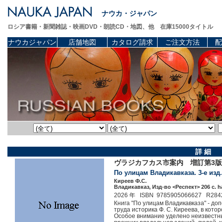
ナウカ・ジャパン
ロシア書籍・新聞雑誌・映画DVD・朗読CD・地図、他 在庫15000タイトル
ナウカジャパン
店舗地図
カタログ請求
ご注文方法
配
詳 細
ヴラジカフカス市案内 増訂第3版
По улицам Владикавказа. 3-е изд.
Киреев Ф.С.
Владикавказ, Изд-во <Респект> 206 c. h
2026 年 ISBN 9785905066627 R284
Книга "По улицам Владикавказа" - д
труда историка Ф. С. Киреева, в кот
Особое внимание уделено неизвестн