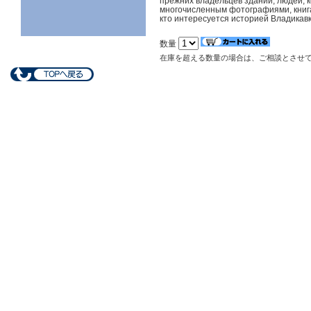
прежних владельцев зданий, людей, 
многочисленным фотографиями, книга 
кто интересуется историей Владикавк
数量
在庫を超える数量の場合は、ご相談とさせ