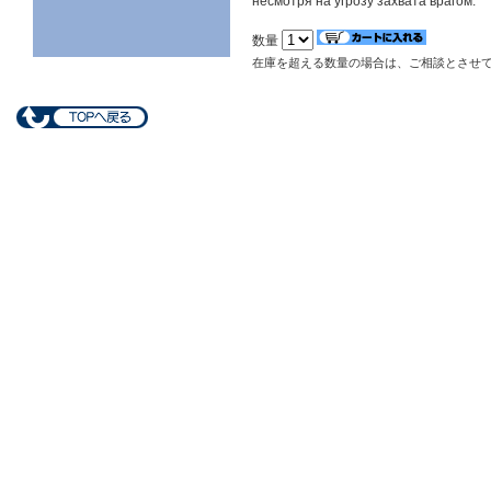
несмотря на угрозу захвата врагом.
数量
在庫を超える数量の場合は、ご相談とさせ