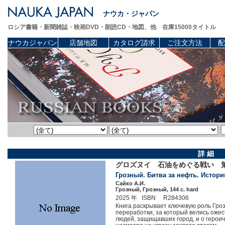
ナウカ・ジャパン
ロシア書籍・新聞雑誌・映画DVD・朗読CD・地図、他 在庫15000タイトル
ナウカジャパン
店舗地図
カタログ請求
ご注文方法
配
詳 細
グロズヌイ 石油をめぐる戦い 第
Грозный. Битва за нефть. Истор
Сайко А.И.
Грозный, Грозный, 144 c. hard
2025 年 ISBN R284306
Книга раскрывает ключевую роль Гроз
переработки, за который велись оже
людей, защищавших город, и о герои