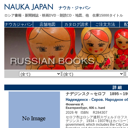
ナウカ・ジャパン
ロシア書籍・新聞雑誌・映画DVD・朗読CD・地図、他 在庫15000タイトル
ナウカジャパン
店舗地図
カタログ請求
ご注文方法
配
詳 細
ナデジンスク～セロフ 1895～
Надеждинск - Серов. Народное об
Фомичев И.
Екатеринбург, 406 c. hard
2026 年 ISBN R284307
セロフ市はロシア連邦スヴェルドロフスク州
デジンスク、1934～1937年はカバコーフスクと称した。 
government, which includes the City Cou