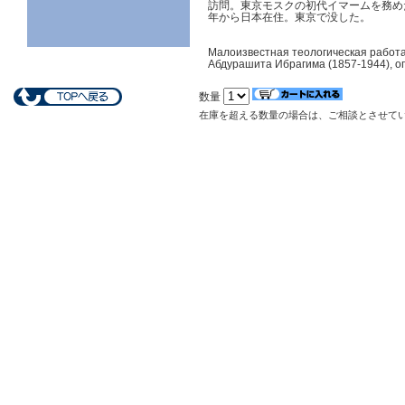
訪問。東京モスクの初代イマームを務め
年から日本在住。東京で没した。
Малоизвестная теологическая работа
Абдурашита Ибрагима (1857-1944), опу
数量
在庫を超える数量の場合は、ご相談とさせて