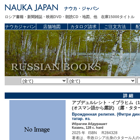
ナウカ・ジャパン
ロシア書籍・新聞雑誌・映画DVD・朗読CD・地図、他 在庫15000タイトル
ナウカジャパン
店舗地図
カタログ請求
ご注文方法
配
詳 細
アブデュルレシト・イブラヒム（1
(オスマン語から露訳) （露・タタ
Врожденная религия. (Фитри дин.
татар. яз.
Ибрагим Абдурашит
Казань, 128 c. hard
2025 年 ISBN R284328
著者は、帝政ロシア出身のタタール人の