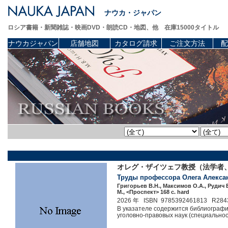
ナウカ・ジャパン
ロシア書籍・新聞雑誌・映画DVD・朗読CD・地図、他 在庫15000タイトル
ナウカジャパン
店舗地図
カタログ請求
ご注文方法
配
オレグ・ザイツェフ教授（法学者
Труды профессора Олега Алекса
Григорьев В.Н., Максимов О.А., Рудич 
М., <Проспект> 168 c. hard
2026 年 ISBN 9785392461813 R284
В указателе содержится библиографи
уголовно-правовых наук (специальност