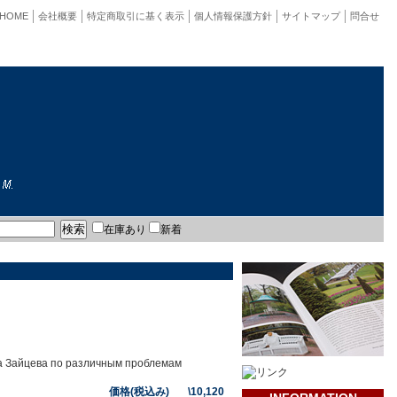
HOME
会社概要
特定商取引に基く表示
個人情報保護方針
サイトマップ
問合せ
在庫あり
新着
ча Зайцева по различным проблемам
価格(税込み) \10,120