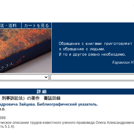
送・送料
カートを見る
詳 細
、刑事訴訟法）の著作 書誌目録
ндровича Зайцева. Библиографический указатель.
В.В.
388
ческое описание трудов известного ученого-правоведа Олега Александрови
ь 5.1.4).