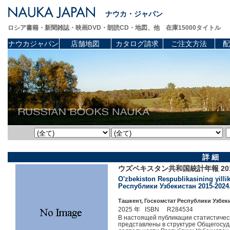
ナウカ・ジャパン
ロシア書籍・新聞雑誌・映画DVD・朗読CD・地図、他 在庫15000タイトル
ナウカジャパン
店舗地図
カタログ請求
ご注文方法
配
詳 細
ウズベキスタン共和国統計年報 20
O'zbekiston Respublikasining yilli
Республики Узбекистан 2015-2024. 
Ташкент, Госкомстат Республики Узбекис
2025 年 ISBN R284534
В настоящей публикации статистичес
представлены в структуре Общегосуд