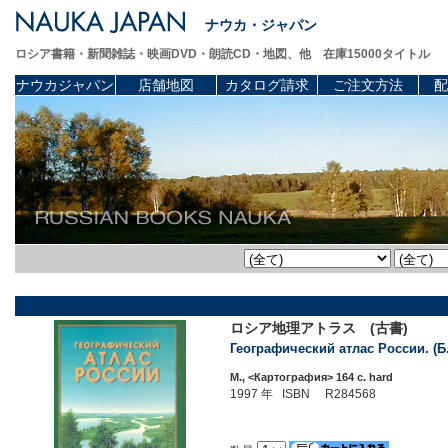
ナウカ・ジャパン
ロシア書籍・新聞雑誌・映画DVD・朗読CD・地図、他 在庫15000タイトル
ナウカジャパン
店舗地図
カタログ請求
ご注文方法
配
ロシア地理アトラス (古書)
Географический атлас России. (Б.
М., <Картография> 164 c. hard
1997 年 ISBN R284568