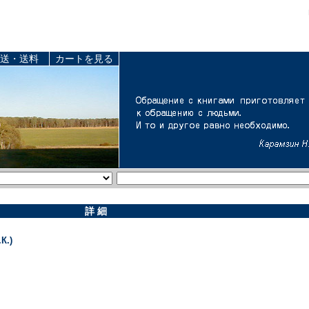
送・送料
カートを見る
詳 細
К.)