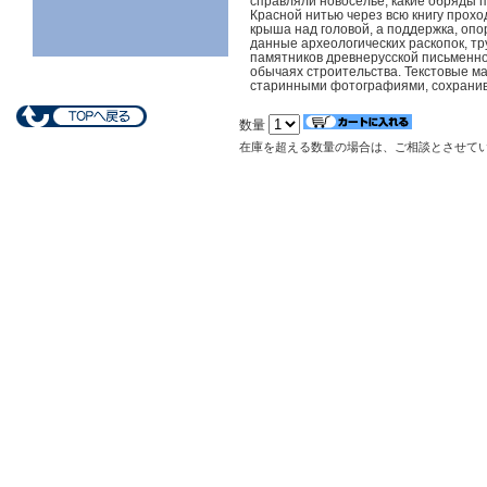
справляли новоселье, какие обряды п
Красной нитью через всю книгу прохо
крыша над головой, а поддержка, опор
данные археологических раскопок, тр
памятников древнерусской письменно
обычаях строительства. Текстовые м
старинными фотографиями, сохранив
数量
在庫を超える数量の場合は、ご相談とさせて