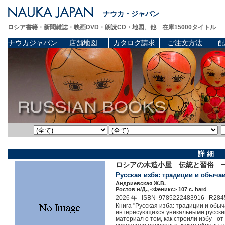
ナウカ・ジャパン
ロシア書籍・新聞雑誌・映画DVD・朗読CD・地図、他 在庫15000タイトル
ナウカジャパン
店舗地図
カタログ請求
ご注文方法
配
詳 細
ロシアの木造小屋 伝統と習俗 
Русская изба: традиции и обычаи.
Андриевская Ж.В.
Ростов н/Д., <Феникс> 107 c. hard
2026 年 ISBN 9785222483916 R284
Книга "Русская изба: традиции и обы
интересующихся уникальными русским
материал о том, как строили избу - о