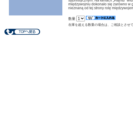
syjonistycznym. Na łamach „Hajntu” wida
międzywojniu dokonało się zarówno w gro
nieznaną od tej strony rolę międzywojen
数量
在庫を超える数量の場合は、ご相談とさせ