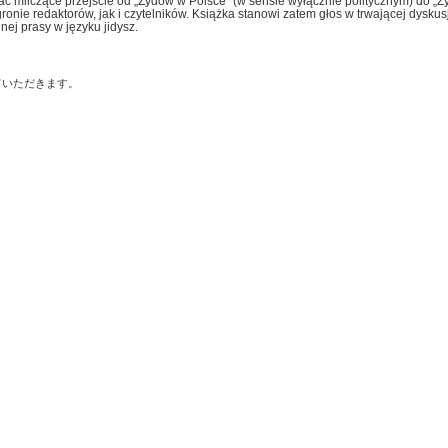
ć milczące przejście od „Żydów w Polsce” (w sensie wyłącznie politycznym) do „Ży
nie redaktorów, jak i czytelników. Książka stanowi zatem głos w trwającej dyskus
nej prasy w języku jidysz.
ていただきます。