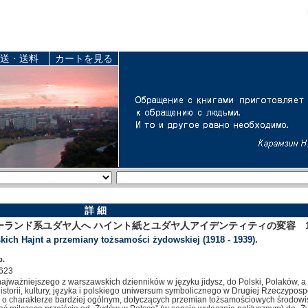
送・送料
カートを見る
詳 細
ランド系ユダヤ人へ ハイント紙とユダヤ人アイデンティティの変容 191
ch Hajnt a przemiany tożsamości żydowskiej (1918 - 1939).
p.
623
ajważniejszego z warszawskich dzienników w języku jidysz, do Polski, Polaków, a 
storii, kultury, języka i polskiego uniwersum symbolicznego w Drugiej Rzeczypospol
ń o charakterze bardziej ogólnym, dotyczących przemian tożsamościowych środowi