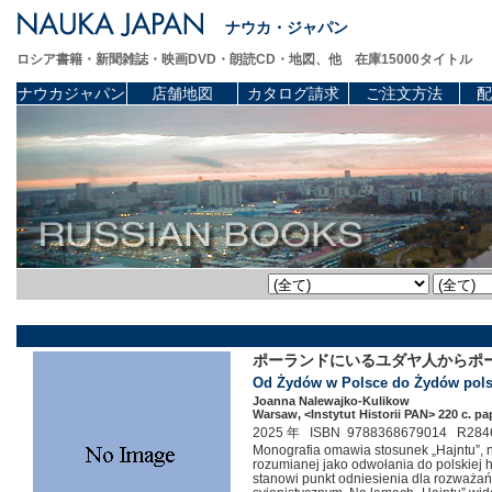
ナウカ・ジャパン
ロシア書籍・新聞雑誌・映画DVD・朗読CD・地図、他 在庫15000タイトル
ナウカジャパン
店舗地図
カタログ請求
ご注文方法
配
ポーランドにいるユダヤ人からポー
Od Żydów w Polsce do Żydów polski
Joanna Nalewajko-Kulikow
Warsaw, <Instytut Historii PAN> 220 c. pa
2025 年 ISBN 9788368679014 R284
Monografia omawia stosunek „Hajntu”, n
rozumianej jako odwołania do polskiej hi
stanowi punkt odniesienia dla rozważa