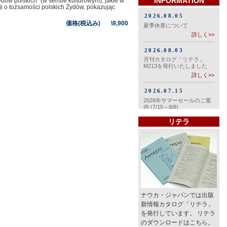
INFORMATION
dów polskich” (w sensie kulturowym), jakie w
ji o tożsamości polskich Żydów, pokazując
価格(税込み) \9,900
リテラ
ナウカ・ジャパンでは出版
新情報カタログ「リテラ」
を発行しています。 リテラ
のダウンロードはこちら。