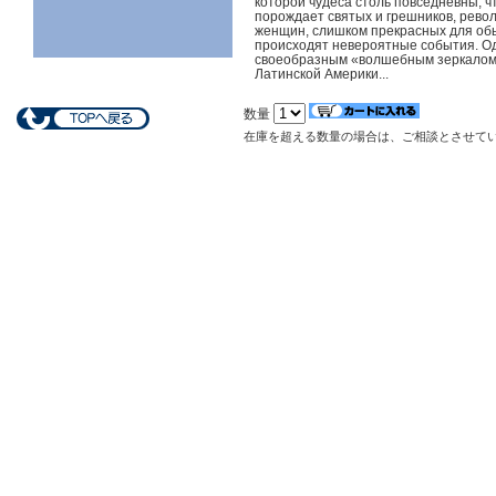
которой чудеса столь повседневны, ч
порождает святых и грешников, рево
женщин, слишком прекрасных для обы
происходят невероятные события. Од
своеобразным «волшебным зеркалом»
Латинской Америки...
数量
在庫を超える数量の場合は、ご相談とさせて