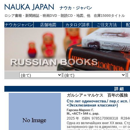
ナウカ・ジャパン
ロシア書籍・新聞雑誌・映画DVD・朗読CD・地図、他 在庫15000タイトル
ナウカジャパン
店舗地図
カタログ請求
ご注文方法
配
詳 細
ガルシア＝マルケス 百年の孤独
Сто лет одиночества./ пер.с исп.
<Эксклюзивная классика>)
Гарсиа-Маркес Г.
М., <АСТ> 544 c. pap.
2025 年 ISBN 9785170908318 R284
Одна из величайших книг ХХ века. Ст
затерянного где‑то в джунглях, — от 