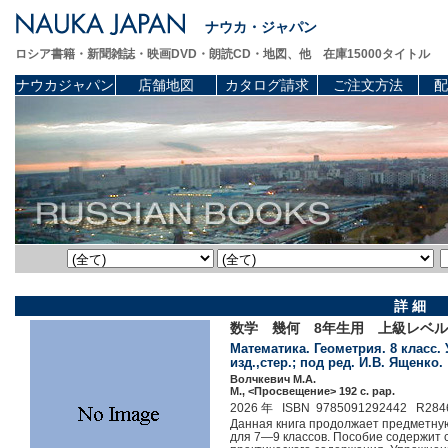
ナウカ・ジャパン
ロシア書籍・新聞雑誌・映画DVD・朗読CD・地図、他 在庫15000タイトル
ナウカジャパン
店舗地図
カタログ請求
ご注文方法
配
詳 細
数学 幾何 8年生用 上級レベル
Математика. Геометрия. 8 класс. 
изд.,стер.; под ред. И.В. Ященко.
Волчкевич М.А.
М., <Просвещение> 192 c. pap.
2026 年 ISBN 9785091292442 R284
Данная книга продолжает предметную
для 7—9 классов. Пособие содержит 