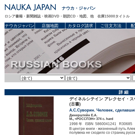
ナウカ・ジャパン
ロシア書籍・新聞雑誌・映画DVD・朗読CD・地図、他 在庫15000タイトル
ナウカジャパン
店舗地図
カタログ請求
ご注文方法
配
詳 細
デイネルシテイン アレクセイ・スヴ
(古書)
А.С.Суворин. Человек, сделавший
Динерштейн Е.А.
М., <РОССПЭН> 374 c. hard
1998 年 ISBN 5860041241 R30685
В центре книги - жизненный путь Але
полувека не сходило со страниц русс