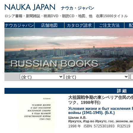
ナウカ・ジャパン
ロシア書籍・新聞雑誌・映画DVD・朗読CD・地図、他 在庫15000タイトル
ナウカジャパン
店舗地図
カタログ請求
ご注文方法
配
詳 細
大祖国戦争期の東シベリア住民の生
ツク、1998年刊）
Условия жизни и быт населения
войны (1941-1945). (Б.К.)
Шалак А.В.
Иркутск, Изд-во Иркутс. гос. эконом. ак
1998 年 ISBN 5725301893 R32519