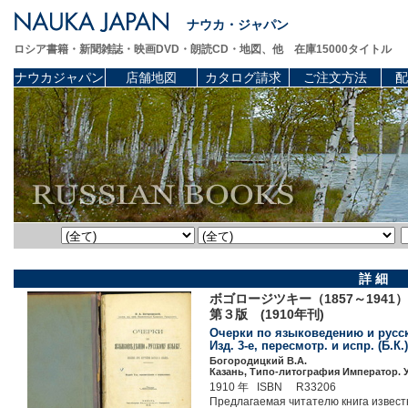
ナウカ・ジャパン
ロシア書籍・新聞雑誌・映画DVD・朗読CD・地図、他 在庫15000タイトル
ナウカジャパン
店舗地図
カタログ請求
ご注文方法
配
詳 細
ボゴロージツキー（1857～19
第３版 (1910年刊)
Очерки по языковедению и русск
Изд. 3-е, пересмотр. и испр. (Б.К.)
Богородицкий В.А.
Казань, Типо-литография Император. У
1910 年 ISBN R33206
Предлагаемая читателю книга извест