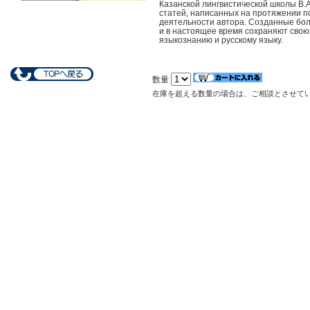
Казанской лингвистической школы В.А
статей, написанных на протяжении п
деятельности автора. Созданные боле
и в настоящее время сохраняют свою
языкознанию и русскому языку.
数量
在庫を超える数量の場合は、ご相談とさせて