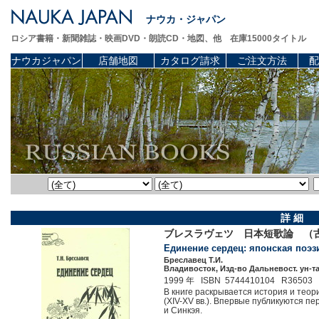
ナウカ・ジャパン
ロシア書籍・新聞雑誌・映画DVD・朗読CD・地図、他 在庫15000タイトル
ナウカジャパン
店舗地図
カタログ請求
ご注文方法
配
詳 細
ブレスラヴェツ 日本短歌論 （
Единение сердец: японская поэзи
Бреславец Т.И.
Владивосток, Изд-во Дальневост. ун-та 
1999 年 ISBN 5744410104 R36503
В книге раскрывается история и теор
(XIV-XV вв.). Впервые публикуются п
и Синкэя.