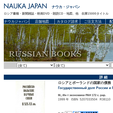
ナウカ・ジャパン
ロシア書籍・新聞雑誌・映画DVD・朗読CD・地図、他 在庫15000タイトル
ナウカジャパン
店舗地図
カタログ請求
ご注文方法
配
詳 細
ロシアとポーランドの国家の債務
Государственный долг России и П
М., Ин-т экономики РАН 172 c. pap.
1999 年 ISBN 5207033504 R38110