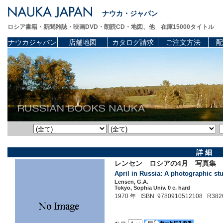
ナウカ・ジャパン
ロシア書籍・新聞雑誌・映画DVD・朗読CD・地図、他 在庫15000タイトル
ナウカジャパン
店舗地図
カタログ請求
ご注文方法
配
詳 細
レンセン ロシアの4月 写真集 (英
April in Russia: A photographic st
Lensen, G.A.
Tokyo, Sophia Univ. 0 c. hard
1970 年 ISBN 9780910512108 R382