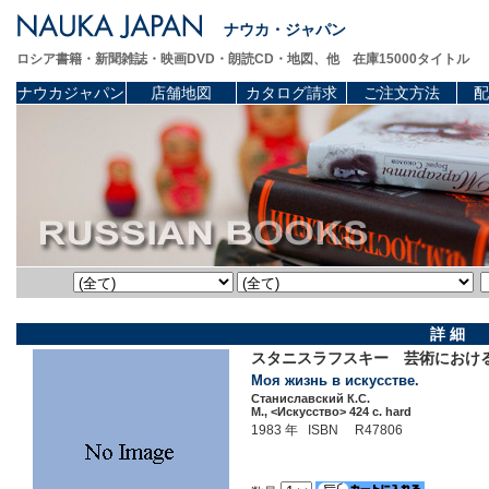
ナウカ・ジャパン
ロシア書籍・新聞雑誌・映画DVD・朗読CD・地図、他 在庫15000タイトル
ナウカジャパン
店舗地図
カタログ請求
ご注文方法
配
詳 細
スタニスラフスキー 芸術におけ
Моя жизнь в искусстве.
Станиславский К.С.
М., <Искусство> 424 c. hard
1983 年 ISBN R47806