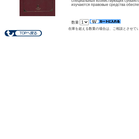
специальных хозяйствующих субьекто
изучаются правовые средства обеспеч
数量
在庫を超える数量の場合は、ご相談とさせて