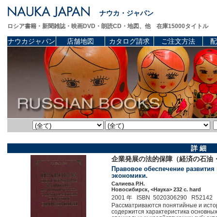
ナウカ・ジャパン
ロシア書籍・新聞雑誌・映画DVD・朗読CD・地図、他 在庫15000タイトル
ナウカジャパン
店舗地図
カタログ請求
ご注文方法
配
詳 細
企業発展の法的保障（経済の石油
Правовое обеспечение развития 
экономики.
Салиева Р.Н.
Новосибирск, <Наука> 232 c. hard
2001 年 ISBN 5020306290 R52142
Рассматриваются понятийные и истор
содержится характеристика основных