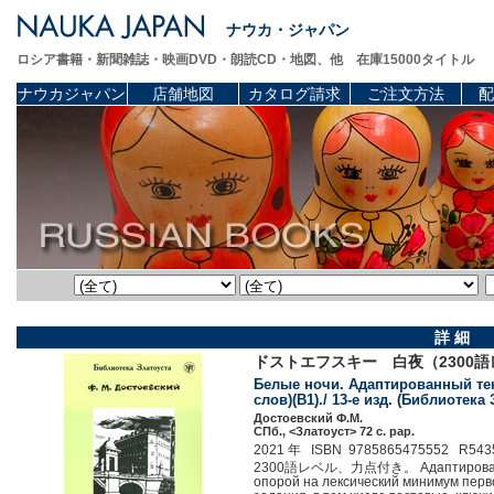
ナウカ・ジャパン
ロシア書籍・新聞雑誌・映画DVD・朗読CD・地図、他 在庫15000タイトル
ナウカジャパン
店舗地図
カタログ請求
ご注文方法
配
詳 細
ドストエフスキー 白夜（2300
Белые ночи. Адаптированный тек
слов)(B1)./ 13-е изд. (Библиотека 
Достоевский Ф.М.
СПб., <Златоуст> 72 c. pap.
2021 年 ISBN 9785865475552 R543
2300語レベル、力点付き。 Адаптированный 
опорой на лексический минимум перво