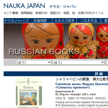
ナウカ・ジャパン
ロシア書籍・新聞雑誌・映画DVD・朗読CD・地図、他 在庫15000タイトル
ナウカジャパン
店舗地図
カタログ請求
ご注文方法
配
詳 細
シャリャーピンの家族 偉大な歌
Семейная жизнь Федора Шаляпина
<Символы времени>)
Баранчеева И.
М., Изд-во <Аграф> 320 c. hard
2002 年 ISBN 577840204X R54521
Перед читателем первая беллетризов
Ф.И.Шаляпина, талантливой итальян