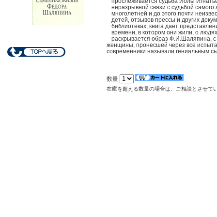
прослеживается судьба Иолы Игнатье
неразрывной связи с судьбой самого 
многолетней и до этого почти неизве
детей, отзывов прессы и других доку
библиотеках, книга дает представле
времени, в котором они жили, о людях
раскрывается образ Ф.И.Шаляпина, с
женщины, пронесшей через все испытани
современники называли гениальным сы
数量
在庫を超える数量の場合は、ご相談とさせて