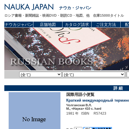
ナウカ・ジャパン
ロシア書籍・新聞雑誌・映画DVD・朗読CD・地図、他 在庫15000タイトル
ナウカジャパン
店舗地図
カタログ請求
ご注文方法
配
詳 細
国際用語小便覧
Краткий международный термино
Чолганская В.Л.
М., <Наука> 410 c. hard
1981 年 ISBN R57423