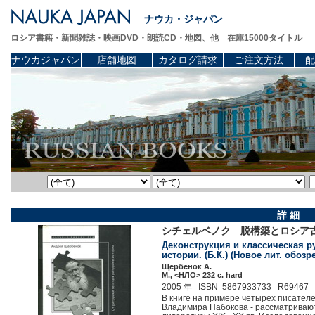
ナウカ・ジャパン
ロシア書籍・新聞雑誌・映画DVD・朗読CD・地図、他 在庫15000タイトル
ナウカジャパン
店舗地図
カタログ請求
ご注文方法
配
詳 細
シチェルベノク 脱構築とロシア
Деконструкция и классическая ру
истории. (Б.К.) (Новое лит. обоз
Щербенок А.
М., <НЛО> 232 c. hard
2005 年 ISBN 5867933733 R69467
В книге на примере четырех писателе
Владимира Набокова - рассматриваю