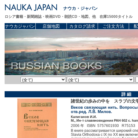
ナウカ・ジャパン
ロシア書籍・新聞雑誌・映画DVD・朗読CD・地図、他 在庫15000タイトル
ナウカジャパン
店舗地図
カタログ請求
ご注文方法
配
詳 細
諸世紀の歩みの中を スラブの文
Веков связующая нить. Вопросы 
отв.ред. Л.В. Милов.
Калиганов И.И.
М., Ин-т славяноведения РАН 602 c. har
2006 年 ISBN 5757601930 R75153
В книге рассматривается широкий спе
Slavia Orthodoxa с IX по XX век вклю