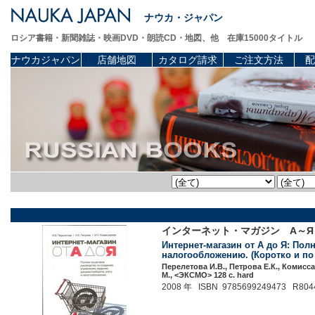
ナウカ・ジャパン
ロシア書籍・新聞雑誌・映画DVD・朗読CD・地図、他 在庫15000タイトル
ナウカジャパン
店舗地図
カタログ請求
ご注文方法
配
インターネット・マガジン А～
Интернет-магазин от А до Я: По
налогообложению. (Коротко и по 
Перелетова И.В., Петрова Е.К., Комисс
М., <ЭКСМО> 128 c. hard
2008 年 ISBN 9785699249473 R804