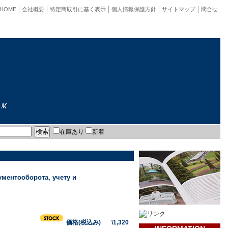
HOME
会社概要
特定商取引に基く表示
個人情報保護方針
サイトマップ
問合せ
在庫あり
新着
ументооборота, учету и
価格(税込み) \1,320