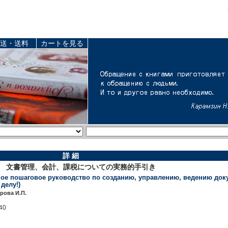
送・送料
カートを見る
詳 細
Я 文書管理、会計、課税についての実務的手引き
лное пошаговое руководство по созданию, управлению, ведению док
делу!)
арова И.П.
40