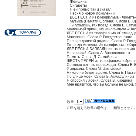
Женщины
Сигареты
Я ей прямо так и сказал
Песня о новом поколении
ДВЕ ПЕСНИ из кинофильма «Любить
Музыка (Памяти Шопена). Слова В. О
Ты уходишь, как поезд. Слова Е. Евту
Маленький принц. Из кинофильма «Пас
ДВЕ ПЕСНИ из телефильма «Семнадца
Мгновения. Слова Р. Рождественского
Песня о далекой родине. Слова Р. Рожд
Баллада Анжелы. Из кинофильма «Коро
ДВЕ ПЕСНИ-БАЛЛАДЫ из телефильма 
Не исчезай. Слова А. Вознесенского
Память. Слова Д. Самойлова
ШЕСТЬ ПЕСЕН из телефильма «Ирония 
Со мною вот что происходит. Слова Е.
У зеркала. Слова М. Цветаевой
Никого не будет в доме. Слова Б. Паст
По улице моей. Слова Б. Ахмадулиной
Я спросил у ясеня. Слова В. Киршона
Мне нравится, что вы больны не мной.
数量
在庫を超える数量の場合は、ご相談とさせて