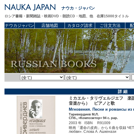
ナウカ・ジャパン
ロシア書籍・新聞雑誌・映画DVD・朗読CD・地図、他 在庫15000タイトル
ナウカジャパン
店舗地図
カタログ請求
ご注文方法
配
詳 細
ミカエル・タリヴェルジエフ 楽
音楽から） ピアノと歌
Мгновения. Песни и романсы из к
Таривердиев М.Л.
СПб., <Композитор> 94 c. pap.
2003 年 ISBN R91009
映画「運命の皮肉」から６曲を収録 ЧЕТЫРЕ ВО
любви». Слова А. Ашкенази