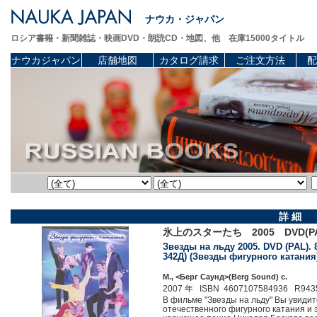
ナウカ・ジャパン
ロシア書籍・新聞雑誌・映画DVD・朗読CD・地図、他 在庫15000タイトル
ナウカジャパン
店舗地図
カタログ請求
ご注文方法
配
詳 細
氷上のスターたち 2005 DVD(PA
Звезды на льду 2005. DVD (PAL). 
342Д) (Звезды фигурного катания
М., <Берг Саунд>(Berg Sound) c.
2007 年 ISBN 4607107584936 R943
В фильме "Звезды на льду" Вы увиди
отечественного фигурного катания и