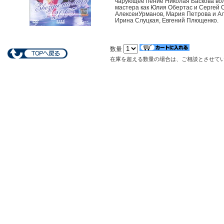
чарующее пение Николая Баскова во
мастера как Юлия Обертас и Сергей С
АлексеиУрманов, Мария Петрова и Ал
Ирина Слуцкая, Евгений Плющенко.
数量
在庫を超える数量の場合は、ご相談とさせて