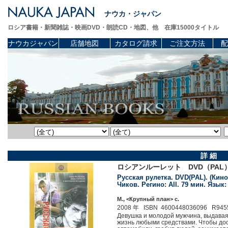
ナウカ・ジャパン
ロシア書籍・新聞雑誌・映画DVD・朗読CD・地図、他 在庫15000タイトル
ナウカジャパン
店舗地図
カタログ請求
ご注文方法
配
詳 細
ロシアンルーレット DVD（PA
Русская рулетка. DVD(PAL). (Кино
Чиков. Регино: All. 79 мин. Язык:
М., <Крупный план> c.
2008 年 ISBN 4600448036096 R945
Девушка и молодой мужчина, выдавая
жизнь любыми средствами. Чтобы дост