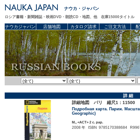
ナウカ・ジャパン
ロシア書籍・新聞雑誌・映画DVD・朗読CD・地図、他 在庫15000タイトル
ナウカジャパン
店舗地図
カタログ請求
ご注文方法
配
詳 細
詳細地図 パリ 縮尺1：11500
Подробная карта. Париж. Масштаб 
Geographic)
М., <АСТ> 2 c. pap.
2008 年 ISBN 9785170388684 R996