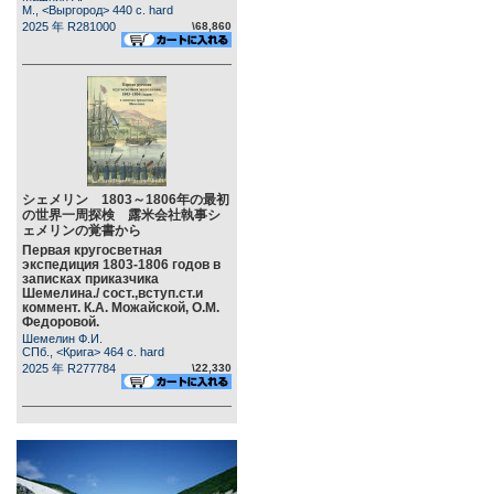
М., <Выргород> 440 c. hard
2025 年 R281000
\68,860
シェメリン 1803～1806年の最初
の世界一周探検 露米会社執事シ
ェメリンの覚書から
Первая кругосветная
экспедиция 1803-1806 годов в
записках приказчика
Шемелина./ сост.,вступ.ст.и
коммент. К.А. Можайской, О.М.
Федоровой.
Шемелин Ф.И.
СПб., <Крига> 464 c. hard
2025 年 R277784
\22,330