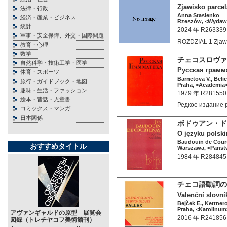
Zjawisko parcel
法律・行政
Anna Stasienko
経済・産業・ビジネス
Rzeszów, <Wydawn
統計
2024 年 R263339
軍事・安全保障、外交・国際問題
ROZDZIAŁ 1 Zjaw
教育・心理
数学
チェコスロヴァ
自然科学・技術工学・医学
Русская граммат
体育・スポーツ
Barnetova V., Beli
旅行・ガイドブック・地図
Praha, <Academia>
趣味・生活・ファッション
1979 年 R281550
絵本・昔話・児童書
Редкое издание
コミックス・マンガ
日本関係
ボドゥアン・ド
O języku polski
Baudouin de Cour
おすすめタイトル
Warszawa, <Panst
1984 年 R284845
チェコ語動詞の
Valenční slovn
Bejček E., Kettner
Praha, <Karolinum>
アヴァンギャルドの原型 展覧会
2016 年 R241856
図録（トレチヤコフ美術館刊）