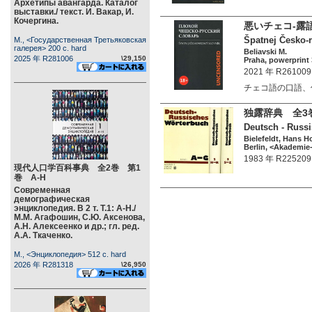
Архетипы авангарда. Каталог
выставки./ текст. И. Вакар, И.
Кочергина.
悪いチェコ-露
Špatnej Česko-
М., <Государственная Третьяковская
галерея> 200 c. hard
Beliavski M.
2025 年 R281006
\29,150
Praha, powerprint 
2021 年 R261009
チェコ語の口語、
独露辞典 全3巻
Deutsch - Russi
Bielefeldt, Hans H
Berlin, <Akademie-
1983 年 R225209
現代人口学百科事典 全2巻 第1
巻 А-Н
Современная
демографическая
энциклопедия. В 2 т. Т.1: А-Н./
М.М. Агафошин, С.Ю. Аксенова,
А.Н. Алексеенко и др.; гл. ред.
А.А. Ткаченко.
М., <Энциклопедия> 512 c. hard
2026 年 R281318
\26,950