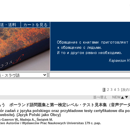
送・送料
カートを見る
1
2
3
4
5
[次の
並べ替え NEW
もう ポーランド語問題集と第一検定レベル・テスト見本集（音声デー
ór zadań z języka polskiego oraz przykładowe testy certyfikatowe dla po
 website). (Język Polski jako Obcy)
k-Gawron W., Madeja A., Świątek M.
two Autorów i Wydawców Prac Naukowych Universitas 179 c. pap.