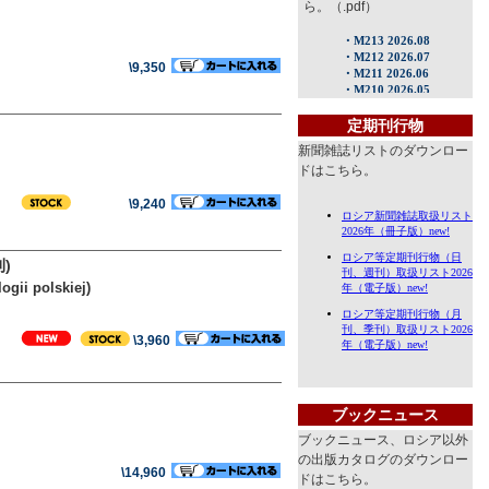
ら。（.pdf）
\9,350
定期刊行物
新聞雑誌リストのダウンロー
ドはこちら。
\9,240
)
ogii polskiej)
\3,960
ブックニュース
ブックニュース、ロシア以外
の出版カタログのダウンロー
\14,960
ドはこちら。