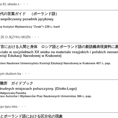
 na B1 składa s・・・
代の言葉ガイド （ポーランド語）
: współczesny poradnik językowy.
y Instytut Wydawniczy "Znak"> 238 c. hard
, ŻE O JĘZYKU MOŻN・・・
方言における人間と身体 ロシア語とポーランド語の新語義表現資料に
 ciało w socjolektach XX wieku na materiale rosyjskich i polskich neo
misji Edukacji Narodowej w Krakowie)
two Naukowe Uniwersytetu Komisji Edukacji Narodowej w Krakowie 407 c. pap.
gatym studium ba・・・
難所 ガイドブック
trudnych miejscach polszczyzny. (Glotto-Logo)
Małgorzata Pasieka
two Autorów i Wydawców Prac Naukowych Universitas 366 c. pap.
 tego typu leks・・・
とポーランド語における区分化の現象