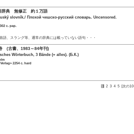
語辞典 無修正 約１万語
ruský slovník./ Плохой чешско-русский словарь. Uncensored.
302 c. pap.
俗語、スラング等、通常の辞典には載っていない語句・・・
 (古書、1983～84年刊)
sches Wörterbuch, 3 Bände (= alles). (Б.К.)
olm
Verlag> 2254 c. hard
1
2
3
4
5
[次の10