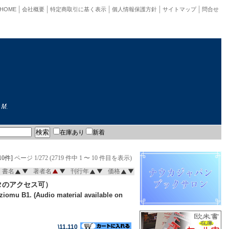
HOME
会社概要
特定商取引に基く表示
個人情報保護方針
サイトマップ
問合せ
在庫あり
新着
10件]
ページ 1/272 (2719 件中 1 〜 10 件目を表示)
書名
著者名
刊行年
価格
タのアクセス可）
ziomu B1. (Audio material available on
\11,110