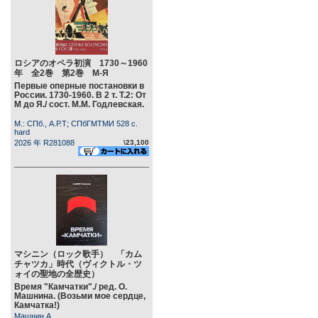
ロシアのオペラ初演 1730～1960
年 全2巻 第2巻 М-Я
Первые оперные постановки в
России. 1730-1960. В 2 т. Т.2: От
М до Я./ сост. М.М. Годлевская.
М.: СПб., А.Р.Т; СПбГМТМИ 528 c.
hard
2026 年 R281088
\23,100
マシニン（ロック歌手） 「カム
チャツカ」時代（ヴィクトル・ツ
ォイの聖地の全歴史）
Время "Камчатки"./ ред. О.
Машнина. (Возьми мое сердце,
Камчатка!)
Машнин А.