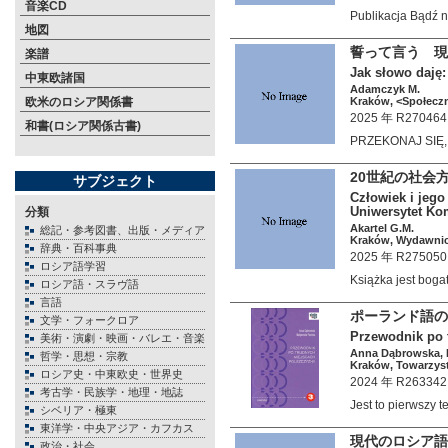
音楽CD
Publikacja Bądź
地図
誓って言う 現
楽譜
Jak słowo daję
中東欧諸国
Adamczyk M.
欧米のロシア関係書
Kraków, <Społeczn
2025 年 R270464
和書(ロシア関係古書)
PRZEKONAJ SIĘ
20世紀の社会
サブジェクト
Człowiek i jego
Uniwersytet Ko
分類
Akartel G.M.
総記・参考図書、出版・メディア
Kraków, Wydawnic
辞典・百科事典
2025 年 R275050
ロシア語学習
Książka jest bo
ロシア語・スラヴ語
言語
ポーランド語の
文学・フォークロア
Przewodnik po 
美術・演劇・映画・バレエ・音楽
Anna Dąbrowska, 
哲学・思想・宗教
Kraków, Towarzys
ロシア史・中東欧史・世界史
2024 年 R263342
考古学・民族学・地理・地誌
Jest to pierwszy
シベリア・極東
東洋学・中央アジア・カフカス
現代のロシア語
政治・社会