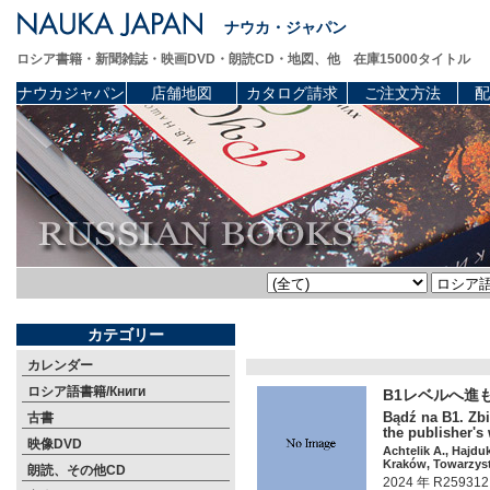
ナウカ・ジャパン
ロシア書籍・新聞雑誌・映画DVD・朗読CD・地図、他 在庫15000タイトル
ナウカジャパン
店舗地図
カタログ請求
ご注文方法
配
カテゴリー
カレンダー
ロシア語書籍/Книги
B1レベルへ進
Bądź na B1. Zbi
古書
the publisher's
映像DVD
Achtelik A., Hajdu
Kraków, Towarzys
朗読、その他CD
2024 年 R259312