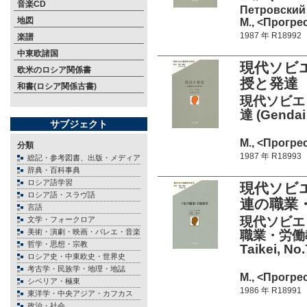
音楽CD
Петровский 
地図
М., <Прогрес
1987 年 R18992
楽譜
中東欧諸国
現代ソビエ
欧米のロシア関係書
授と発達
和書(ロシア関係古書)
現代ソビエ
達 (Gendai 
サブジェクト
М., <Прогрес
分類
1987 年 R18993
総記・参考図書、出版・メディア
辞典・百科事典
ロシア語学習
現代ソビエ
ロシア語・スラヴ語
連の職業
言語
現代ソビエ
文学・フォークロア
美術・演劇・映画・バレエ・音楽
職業・労働教育 
哲学・思想・宗教
Taikei, No.
ロシア史・中東欧史・世界史
考古学・民族学・地理・地誌
М., <Прогрес
シベリア・極東
1986 年 R18991
東洋学・中央アジア・カフカス
政治・社会