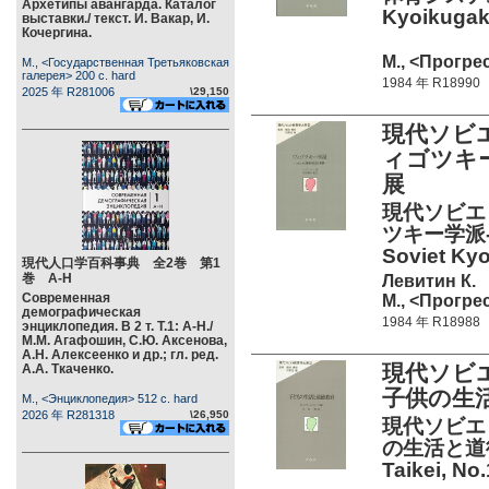
Архетипы авангарда. Каталог
Kyoikugaku
выставки./ текст. И. Вакар, И.
Кочергина.
М., <Прогрес
М., <Государственная Третьяковская
галерея> 200 c. hard
1984 年 R18990
2025 年 R281006
\29,150
現代ソビエ
ィゴツキ
展
現代ソビエ
ツキー学派-
Soviet Kyo
現代人口学百科事典 全2巻 第1
巻 А-Н
Левитин К.
Современная
М., <Прогрес
демографическая
1984 年 R18988
энциклопедия. В 2 т. Т.1: А-Н./
М.М. Агафошин, С.Ю. Аксенова,
А.Н. Алексеенко и др.; гл. ред.
現代ソビ
А.А. Ткаченко.
子供の生
М., <Энциклопедия> 512 c. hard
2026 年 R281318
\26,950
現代ソビエ
の生活と道徳教育
Taikei, No.