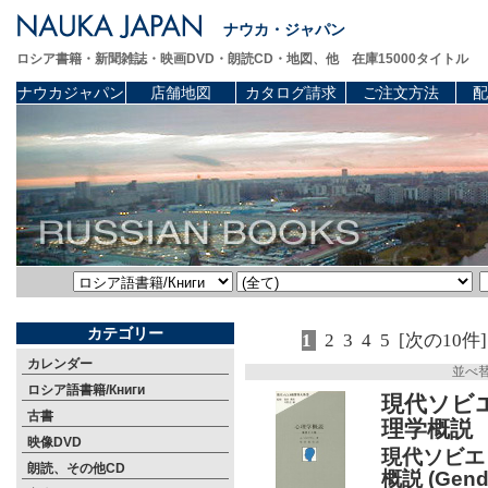
ナウカ・ジャパン
ロシア書籍・新聞雑誌・映画DVD・朗読CD・地図、他 在庫15000タイトル
ナウカジャパン
店舗地図
カタログ請求
ご注文方法
配
カテゴリー
1
2
3
4
5
[次の10件]
カレンダー
並べ
ロシア語書籍/Книги
現代ソビエ
古書
理学概説
映像DVD
現代ソビエ
朗読、その他CD
概説 (Gendai