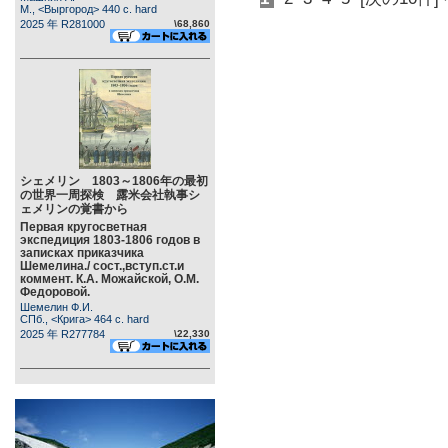
М., <Выргород> 440 c. hard
2025 年 R281000
\68,860
シェメリン 1803～1806年の最初
の世界一周探検 露米会社執事シ
ェメリンの覚書から
Первая кругосветная
экспедиция 1803-1806 годов в
записках приказчика
Шемелина./ сост.,вступ.ст.и
коммент. К.А. Можайской, О.М.
Федоровой.
Шемелин Ф.И.
СПб., <Крига> 464 c. hard
2025 年 R277784
\22,330