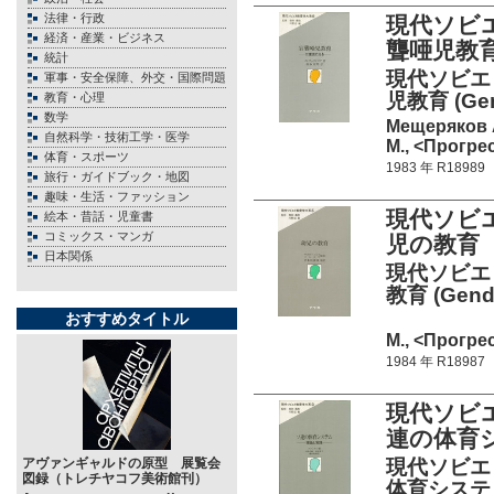
法律・行政
現代ソビエ
経済・産業・ビジネス
聾唖児教
統計
現代ソビエ
軍事・安全保障、外交・国際問題
児教育 (Gend
教育・心理
数学
Мещеряков 
自然科学・技術工学・医学
М., <Прогрес
体育・スポーツ
1983 年 R18989
旅行・ガイドブック・地図
趣味・生活・ファッション
現代ソビエ
絵本・昔話・児童書
コミックス・マンガ
児の教育
日本関係
現代ソビエ
教育 (Gendai
おすすめタイトル
М., <Прогрес
1984 年 R18987
現代ソビエ
連の体育
アヴァンギャルドの原型 展覧会
現代ソビエ
図録（トレチヤコフ美術館刊）
体育システム-