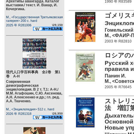
Архетипы авангарда. Каталог
1990 年 R83589
выставки./ текст. И. Вакар, И.
Кочергина.
ゴメリス
М., <Государственная Третьяковская
галерея> 200 c. hard
Энциклопе
2025 年 R281006
\29,150
Гомельский 
М., <ФАИР-П
2003 年 R82810
ロシアの
Русский х
правила и
現代人口学百科事典 全2巻 第1
Панин И.
巻 А-Н
М., <Советск
Современная
демографическая
2005 年 R76645
энциклопедия. В 2 т. Т.1: А-Н./
М.М. Агафошин, С.Ю. Аксенова,
А.Н. Алексеенко и др.; гл. ред.
ストレリ
А.А. Ткаченко.
法 増訂
М., <Энциклопедия> 512 c. hard
2026 年 R281318
\26,950
Дыхательн
Основной
Новые упра