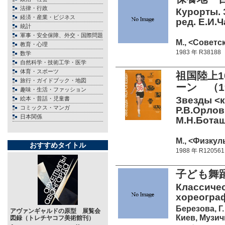
法律・行政
Курорты. 
経済・産業・ビジネス
ред. Е.И.Ч
統計
軍事・安全保障、外交・国際問題
М., <Советс
教育・心理
1983 年 R38188
数学
自然科学・技術工学・医学
体育・スポーツ
祖国陸上
旅行・ガイドブック・地図
ーン （1
趣味・生活・ファッション
Звезды <к
絵本・昔話・児童書
コミックス・マンガ
Р.В.Орлов
日本関係
М.Н.Боташ
М., <Физкуль
おすすめタイトル
1988 年 R120561
子ども舞
Классичес
хореограф
Березова, Г.
アヴァンギャルドの原型 展覧会
Киев, Музичн
図録（トレチヤコフ美術館刊）