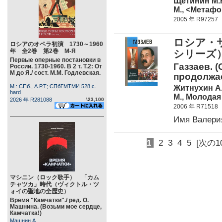
Щетинин М.
М., <Метафор
2005 年 R97257
ロシア・
ロシアのオペラ初演 1730～1960
年 全2巻 第2巻 М-Я
シリーズ
Первые оперные постановки в
Газзаев. 
России. 1730-1960. В 2 т. Т.2: От
М до Я./ сост. М.М. Годлевская.
продолжае
М.: СПб., А.Р.Т; СПбГМТМИ 528 c.
Житнухин А
hard
М., Молодая 
2026 年 R281088
\23,100
2006 年 R71518
Имя Валери
1
2
3
4
5
[次の1
マシニン（ロック歌手） 「カム
チャツカ」時代（ヴィクトル・ツ
ォイの聖地の全歴史）
Время "Камчатки"./ ред. О.
Машнина. (Возьми мое сердце,
Камчатка!)
Машнин А.