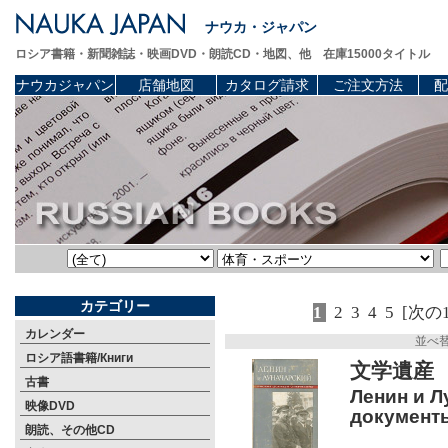
ナウカ・ジャパン
ロシア書籍・新聞雑誌・映画DVD・朗読CD・地図、他 在庫15000タイトル
ナウカジャパン
店舗地図
カタログ請求
ご注文方法
配
カテゴリー
1
2
3
4
5
[次の
カレンダー
並べ
ロシア語書籍/Книги
文学遺産
古書
Ленин и Л
映像DVD
документы
朗読、その他CD