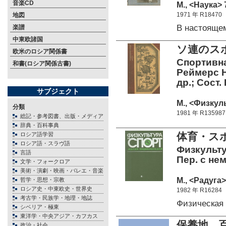
音楽CD
М., <Наука> 
1971 年 R18470
地図
В настояще
楽譜
中東欧諸国
ソ連のス
欧米のロシア関係書
Спортивна
和書(ロシア関係古書)
Реймерс Н
др.; Сост.
サブジェクト
М., <Физкуль
分類
1981 年 R135987
総記・参考図書、出版・メディア
辞典・百科事典
体育・ス
ロシア語学習
ロシア語・スラヴ語
Физкульту
言語
Пер. с не
文学・フォークロア
美術・演劇・映画・バレエ・音楽
М., <Радуга>
哲学・思想・宗教
ロシア史・中東欧史・世界史
1982 年 R16284
考古学・民族学・地理・地誌
Физическая
シベリア・極東
東洋学・中央アジア・カフカス
保養地 百
政治・社会