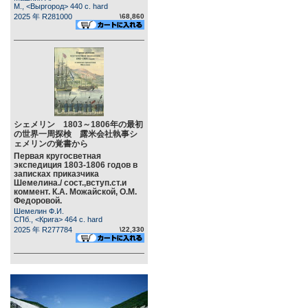
М., <Выргород> 440 c. hard
2025 年 R281000
\68,860
シェメリン 1803～1806年の最初
の世界一周探検 露米会社執事シ
ェメリンの覚書から
Первая кругосветная
экспедиция 1803-1806 годов в
записках приказчика
Шемелина./ сост.,вступ.ст.и
коммент. К.А. Можайской, О.М.
Федоровой.
Шемелин Ф.И.
СПб., <Крига> 464 c. hard
2025 年 R277784
\22,330