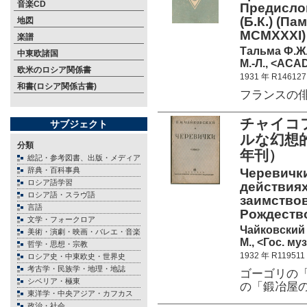
音楽CD
Предислов
(Б.К.) (П
地図
MCMXXXI)
楽譜
Тальма Ф.Ж
中東欧諸国
М.-Л., <ACA
欧米のロシア関係書
1931 年 R146127
和書(ロシア関係古書)
フランスの
チャイコ
サブジェクト
ルな幻想的
分類
年刊）
総記・参考図書、出版・メディア
辞典・百科事典
Черевички
ロシア語学習
действиях
ロシア語・スラヴ語
заимствов
言語
Рождество
文学・フォークロア
Чайковский 
美術・演劇・映画・バレエ・音楽
М., <Гос. му
哲学・思想・宗教
1932 年 R119511
ロシア史・中東欧史・世界史
考古学・民族学・地理・地誌
ゴーゴリの
シベリア・極東
の「鍛冶屋
東洋学・中央アジア・カフカス
政治・社会