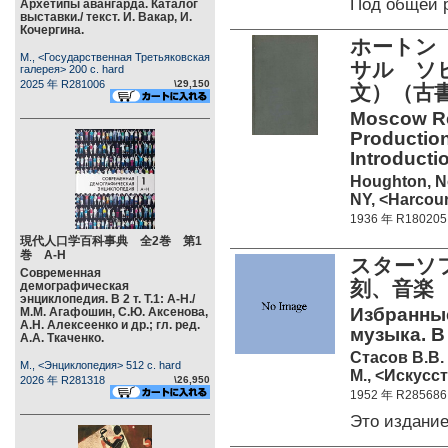
Под общей 
Архетипы авангарда. Каталог
выставки./ текст. И. Вакар, И.
Кочергина.
ホートン（
М., <Государственная Третьяковская
サル ソ
галерея> 200 c. hard
2025 年 R281006
\29,150
文）（古書
Moscow Re
Production
Introducti
Houghton, N
NY, <Harcour
1936 年 R180205
現代人口学百科事典 全2巻 第1
巻 А-Н
スターソフ
Современная
刻、音楽 
демографическая
энциклопедия. В 2 т. Т.1: А-Н./
Избранные
М.М. Агафошин, С.Ю. Аксенова,
А.Н. Алексеенко и др.; гл. ред.
музыка. В 3
А.А. Ткаченко.
Стасов В.В.
М., <Энциклопедия> 512 c. hard
М., <Искусст
2026 年 R281318
\26,950
1952 年 R285686
Это издани