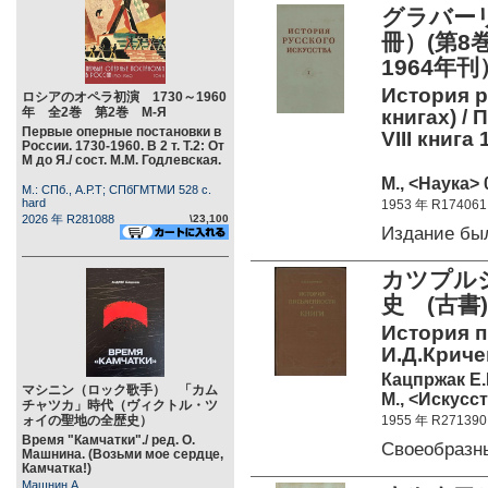
グラバー
冊）(第8
1964年刊
История р
ロシアのオペラ初演 1730～1960
年 全2巻 第2巻 М-Я
книгах) / 
Первые оперные постановки в
VIII книга 1
России. 1730-1960. В 2 т. Т.2: От
М до Я./ сост. М.М. Годлевская.
М., <Наука> 
М.: СПб., А.Р.Т; СПбГМТМИ 528 c.
hard
1953 年 R174061
2026 年 R281088
\23,100
Издание бы
カツプルジ
史 (古書)
История п
И.Д.Криче
Кацпржак Е.
マシニン（ロック歌手） 「カム
М., <Искусст
チャツカ」時代（ヴィクトル・ツ
ォイの聖地の全歴史）
1955 年 R271390
Время "Камчатки"./ ред. О.
Своеобразн
Машнина. (Возьми мое сердце,
Камчатка!)
Машнин А.