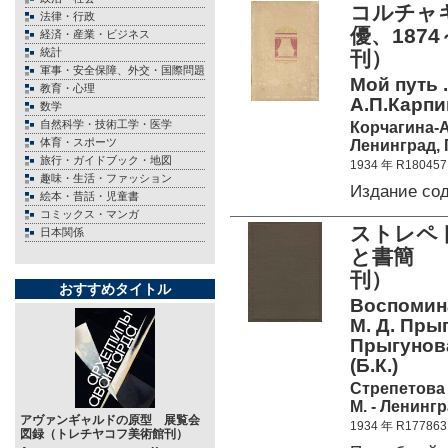
コルチャ
法律・行政
優、187
経済・産業・ビジネス
統計
刊）
軍事・安全保障、外交・国際問題
Мой путь .
教育・心理
А.П.Карпин
数学
自然科学・技術工学・医学
Корчагина-А
体育・スポーツ
Ленинград, 
旅行・ガイドブック・地図
1934 年 R180457
趣味・生活・ファッション
Издание со
絵本・昔話・児童書
コミックス・マンガ
ストレペト
日本関係
と書簡 
刊）
おすすめタイトル
Воспомина
М. Д. Пры
Прыгунова
(Б.К.)
Стрепетова 
М. - Ленингр
アヴァンギャルドの原型 展覧会
1934 年 R177863
図録（トレチヤコフ美術館刊）