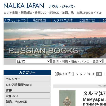
ナウカ・ジャパン
ロシア書籍・新聞雑誌・映画DVD・朗読CD・地図、他 在庫15000タイトル
ナウカジャパン
店舗地図
カタログ請求
ご注文方法
配
カテゴリー
[前の10件]
5
6
7
8
9
10
1
カレンダー
ロシア語書籍/Книги
並べ
古書
タルマ(17
映像DVD
Мемуары /
朗読、その他CD
примечани