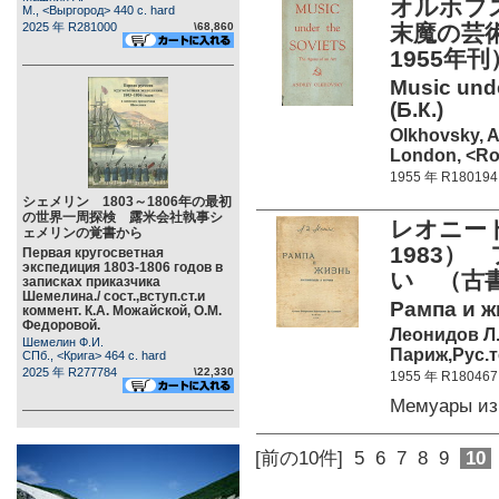
オルホフ
М., <Выргород> 440 c. hard
2025 年 R281000
\68,860
末魔の芸
1955年刊
Music unde
(Б.К.)
Olkhovsky, 
London, <Ro
1955 年 R180194
シェメリン 1803～1806年の最初
の世界一周探検 露米会社執事シ
レオニード
ェメリンの覚書から
1983
Первая кругосветная
экспедиция 1803-1806 годов в
い （古書
записках приказчика
Шемелина./ сост.,вступ.ст.и
Рампа и ж
коммент. К.А. Можайской, О.М.
Федоровой.
Леонидов Л.
Шемелин Ф.И.
Париж,Рус.те
СПб., <Крига> 464 c. hard
2025 年 R277784
\22,330
1955 年 R180467
Мемуары из
[前の10件]
5
6
7
8
9
10