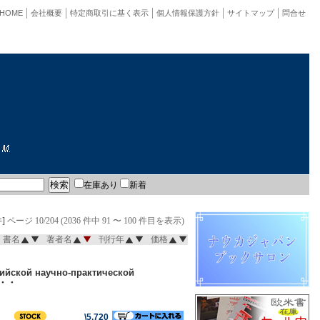
HOME
会社概要
特定商取引に基く表示
個人情報保護方針
サイトマップ
問合せ
在庫あり
新着
]
ページ 10/204 (2036 件中 91 〜 100 件目を表示)
書名
著者名
刊行年
価格
ийской научно-практической
Э・・・
\5,720