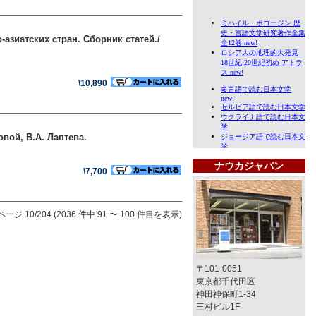
зиатских стран. Сборник статей./
\10,890
вой, В.А. Лаптева.
ナウカジャパン
\7,700
ページ 10/204 (2036 件中 91 〜 100 件目を表示)
〒101-0051
東京都千代田区
神田神保町1-34
三村ビル1F