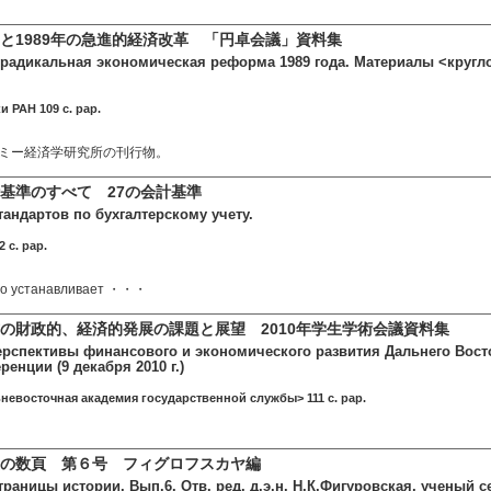
と1989年の急進的経済改革 「円卓会議」資料集
 радикальная экономическая реформа 1989 года. Материалы <кругло
и РАН 109 c. pap.
ミー経済学研究所の刊行物。
基準のすべて 27の会計基準
тандартов по бухгалтерскому учету.
 c. pap.
во устанавливает ・・・
の財政的、経済的発展の課題と展望 2010年学生学術会議資料集
рспективы финансового и экономического развития Дальнего Вост
енции (9 декабря 2010 г.)
невосточная академия государственной службы> 111 c. pap.
の数頁 第６号 フィグロフスカヤ編
раницы истории. Вып.6. Отв. ред. д.э.н. Н.К.Фигуровская, ученый се