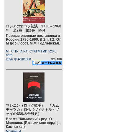
ロシアのオペラ初演 1730～1960
年 全2巻 第2巻 М-Я
Первые оперные постановки в
России. 1730-1960. В 2 т. Т.2: От
М до Я./ сост. М.М. Годлевская.
М.: СПб., А.Р.Т; СПбГМТМИ 528 c.
hard
2026 年 R281088
\23,100
マシニン（ロック歌手） 「カム
チャツカ」時代（ヴィクトル・ツ
ォイの聖地の全歴史）
Время "Камчатки"./ ред. О.
Машнина. (Возьми мое сердце,
Камчатка!)
Машнин А.