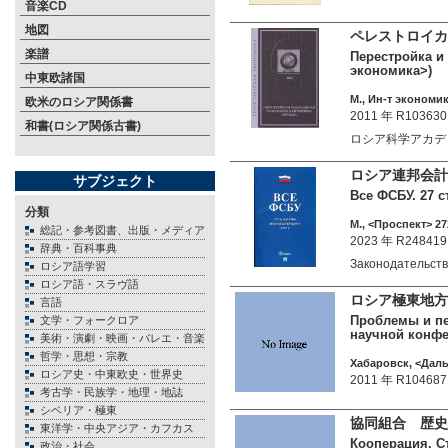
音楽CD
地図
ペレストロイカ
楽譜
Перестройка и
экономика>)
中東欧諸国
М., Ин-т экономик
欧米のロシア関係書
2011 年 R103630
和書(ロシア関係古書)
ロシア科学アカデ
ロシア連邦会計
サブジェクト
Все ФСБУ. 27 с
分類
М., <Проспект> 272
総記・参考図書、出版・メディア
2023 年 R248419
辞典・百科事典
Законодательст
ロシア語学習
ロシア語・スラヴ語
ロシア極東地方
言語
Проблемы и пе
文学・フォークロア
научной конфер
美術・演劇・映画・バレエ・音楽
哲学・思想・宗教
Хабаровск, <Даль
ロシア史・中東欧史・世界史
2011 年 R104687
考古学・民族学・地理・地誌
シベリア・極東
協同組合 歴史
東洋学・中央アジア・カフカス
Кооперация. Ст
政治・社会