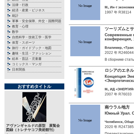
法律・行政
М., Ин-т экономик
経済・産業・ビジネス
1997 年 R38114
統計
軍事・安全保障、外交・国際問題
教育・心理
ツーリズムとサ
数学
Современные п
自然科学・技術工学・医学
конференция, 1
体育・スポーツ
Влалимир, <Транз
旅行・ガイドブック・地図
2022 年 R246044
趣味・生活・ファッション
絵本・昔話・児童書
В сборнике ста
コミックス・マンガ
日本関係
ロシアのエネル
Концепция Энер
<Энергетическ
おすすめタイトル
М., ИД <ЭНЕРГИЯ> 
2007 年 R76033
南ウラル地方 
Южный Урал. О
Челябинск, Обще
アヴァンギャルドの原型 展覧会
2020 年 R247385
図録（トレチヤコフ美術館刊）
Презентационн