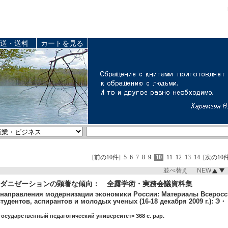
送・送料
カートを見る
[前の10件]
5
6
7
8
9
10
11
12
13
14
[次の10件
並べ替え NEW
ダニゼーションの顕著な傾向： 全露学術・実務会議資料集
направления модернизации экономики России: Материалы Всеросс
тудентов, аспирантов и молодых ученых (16-18 декабря 2009 г.): 
государственный педагогический университет> 368 c. pap.