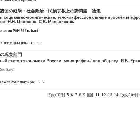
諸国の経済・社会政治・民族宗教上の諸問題 論集
, социально-политические, этноконфессиональные проблемы афро-а
сост. Н.Н. Цветкова, С.В. Мельникова.
едения РАН 344 c. hard
ле показаны измен・・・
の現実部門
ный сектор экономики России: монография./ под общ.ред. И.В. Ершо
0 c. hard
держит комплексное・・・
[前の10件]
5
6
7
8
9
10
11
12
13
14
[次の10件]