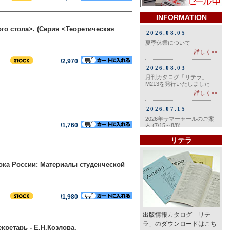
INFORMATION
го стола>. (Серия <Теоретическая
\2,970
\1,760
リテラ
ока России: Материалы студенческой
\1,980
出版情報カタログ「リテ
ラ」のダウンロードはこち
кретарь - Е.Н.Козлова.