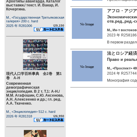
Архетипы авангарда. Каталог
выставки./ текст. И. Вакар, И.
Кочергина.
アフロ・アジア
Экономические
М., <Государственная Третьяковская
отв.ред.,ред.-
галерея> 200 c. hard
2025 年 R281006
\29,150
М., Ин-т востоков
2023 年 R258186
В первом разде
法とロシア経済
Право и реаль
М., <Проспект> 48
2024 年 R257744
現代人口学百科事典 全2巻 第1
巻 А-Н
Монография со
Современная
демографическая
энциклопедия. В 2 т. Т.1: А-Н./
М.М. Агафошин, С.Ю. Аксенова,
А.Н. Алексеенко и др.; гл. ред.
А.А. Ткаченко.
М., <Энциклопедия> 512 c. hard
2026 年 R281318
\26,950