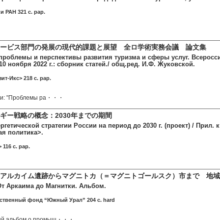
и РАН 321 c. pap.
ービス部門の発展の現代的課題と展望 全ロ学術実務会議 論文集
роблемы и перспективы развития туризма и сферы услуг. Всеросси
0 ноября 2022 г.: сборник статей./ общ.ред. И.Ф. Жуковской.
ит-Икс> 218 c. pap.
тьи: "Проблемы ра・・・
ギー戦略の概念：2030年までの期間
гетической стратегии России на период до 2030 г. (проект) / Прил. 
ая политика>.
116 c. pap.
アルカイム遺跡からマグニトカ（＝マグニトゴールスク）市まで 地域
т Аркаима до Магнитки. Альбом.
ственный фонд “Южный Урал” 204 c. hard
ый альбом о промыш・・・