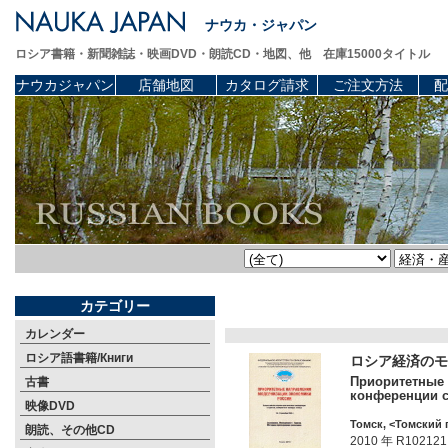
ナウカ・ジャパン
ロシア書籍・新聞雑誌・映画DVD・朗読CD・地図、他 在庫15000タイトル
ナウカジャパン
店舗地図
カタログ請求
ご注文方法
配
カテゴリー
カレンダー
ロシア語書籍/Книги
ロシア経済のモ
Приоритетные 
古書
конференции с
映像DVD
Томск, <Томский 
朗読、その他CD
2010 年 R102121