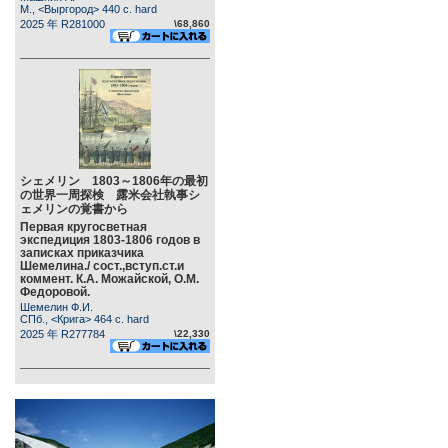
М., <Выргород> 440 c. hard
2025 年 R281000
\68,860
シェメリン 1803～1806年の最初
の世界一周探検 露米会社執事シ
ェメリンの覚書から
Первая кругосветная
экспедиция 1803-1806 годов в
записках приказчика
Шемелина./ сост.,вступ.ст.и
коммент. К.А. Можайской, О.М.
Федоровой.
Шемелин Ф.И.
СПб., <Крига> 464 c. hard
2025 年 R277784
\22,330