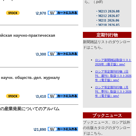
ら。（.pdf）
\2,970
定期刊行物
йская научно-практическая
新聞雑誌リストのダウンロー
ドはこちら。
\3,300
к научн. обществ.-дел. журналу
\3,410
の産業発展についてのアルバム
ブックニュース
ブックニュース、ロシア以外
の出版カタログのダウンロー
\21,890
ドはこちら。