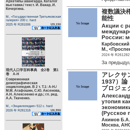
Архетипы авангарда. Каталог
выставки./ текст. И. Вакар, И.
Кочергина.
複数議決
М., <Государственная Третьяковская
能性
галерея> 200 c. hard
2025 年 R281006
\29,150
Акции с р
междунар
России: 
Карбовский
М., <Проспек
2024 年 R261282
За предыду
現代人口学百科事典 全2巻 第1
アレクサン
巻 А-Н
Современная
1937）
демографическая
энциклопедия. В 2 т. Т.1: А-Н./
プロジェ
М.М. Агафошин, С.Ю. Аксенова,
А.Н. Алексеенко и др.; гл. ред.
Александр
А.А. Ткаченко.
утопия ка
М., <Энциклопедия> 512 c. hard
экономики
2026 年 R281318
\26,950
(Русское 
Акимов Б.А.
Москва, АНО