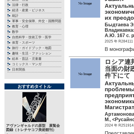
Актуальн
法律・行政
経済・産業・ビジネス
экономиче
統計
их преодо
軍事・安全保障、外交・国際問題
Быдтаева Э.
教育・心理
Владикавказ
数学
А.Ю. 167 c. 
自然科学・技術工学・医学
2025 年 R284111
体育・スポーツ
旅行・ガイドブック・地図
В монограф
趣味・生活・ファッション
絵本・昔話・児童書
ロシア連
コミックス・マンガ
当面の財
日本関係
件下にて
Актуальн
おすすめタイトル
проблемы 
предприя
экономики
Магистрат
Артамонова Л
М., <Русайнс
2024 年 R251914
アヴァンギャルドの原型 展覧会
図録（トレチヤコフ美術館刊）
Представле