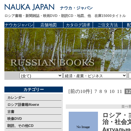
ナウカ・ジャパン
ロシア書籍・新聞雑誌・映画DVD・朗読CD・地図、他 在庫15000タイトル
ナウカジャパン
店舗地図
カタログ請求
ご注文方法
配
カテゴリー
[前の10件]
7
8
9
10
11
1
カレンダー
ロシア語書籍/Книги
並べ
古書
ロシア・
映像DVD
治・社会
朗読、その他CD
Актуальн