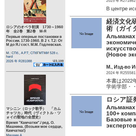
2025 年 R271862
В центре и
経済文化
ロシアのオペラ初演 1730～1960
術（ガイ
年 全2巻 第2巻 М-Я
Альманах
Первые оперные постановки в
России. 1730-1960. В 2 т. Т.2: От
экономиче
М до Я./ сост. М.М. Годлевская.
искусство.
М.: СПб., А.Р.Т; СПбГМТМИ 528 c.
(Новое э
hard
2026 年 R281088
\23,100
М., Изд-во И
2024 年 R255581
本書は202
学術学部・
ロシア証
Альманах
マシニン（ロック歌手） 「カム
100+ комп
チャツカ」時代（ヴィクトル・ツ
ォイの聖地の全歴史）
Базовые к
Время "Камчатки"./ ред. О.
экспертов
Машнина. (Возьми мое сердце,
Камчатка!)
Машнин А.