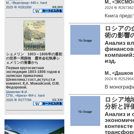
М., <ЭКСМО> 
М., <Выргород> 440 c. hard
2025 年 R281000
\68,860
2024 年 R267362
Книга пред
ロシアの
術の影響
Анализ в
финансов
компаний:
シェメリン 1803～1806年の最初
の世界一周探検 露米会社執事シ
изд.
ェメリンの覚書から
Первая кругосветная
экспедиция 1803-1806 годов в
М., <Дашков 
записках приказчика
2024 年 R252904
Шемелина./ сост.,вступ.ст.и
коммент. К.А. Можайской, О.М.
В монограф
Федоровой.
Шемелин Ф.И.
СПб., <Крига> 464 c. hard
ロシア地
2025 年 R277784
\22,330
分析と評
Анализ и
экономиче
контекст
трансфор