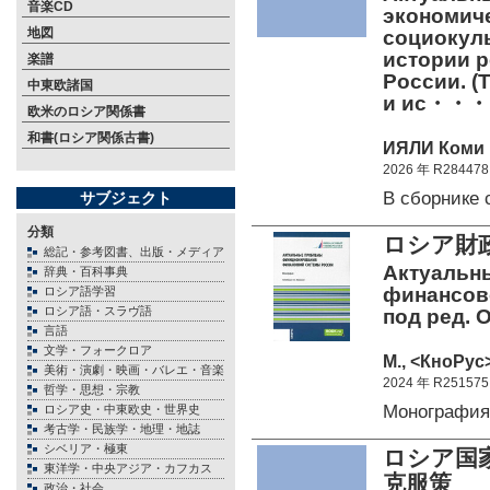
音楽CD
экономиче
地図
социокул
истории р
楽譜
России. (
中東欧諸国
и ис・・・
欧米のロシア関係書
和書(ロシア関係古書)
ИЯЛИ Коми Н
2026 年 R284478
В сборнике
サブジェクト
分類
ロシア財
総記・参考図書、出版・メディア
Актуальн
辞典・百科事典
финансов
ロシア語学習
ロシア語・スラヴ語
под ред. 
言語
文学・フォークロア
М., <КноРус>
美術・演劇・映画・バレエ・音楽
2024 年 R251575
哲学・思想・宗教
Монографи
ロシア史・中東欧史・世界史
考古学・民族学・地理・地誌
シベリア・極東
ロシア国
東洋学・中央アジア・カフカス
克服
政治・社会