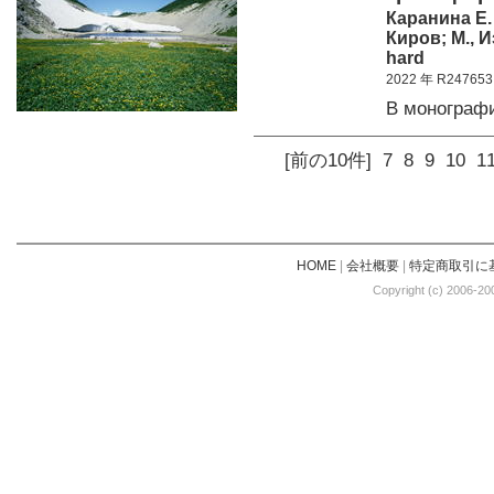
Каранина Е. 
Киров; М., 
hard
2022 年 R247653
В монограф
[前の10件]
7
8
9
10
1
HOME
|
会社概要
|
特定商取引に
Copyright (c) 2006-20