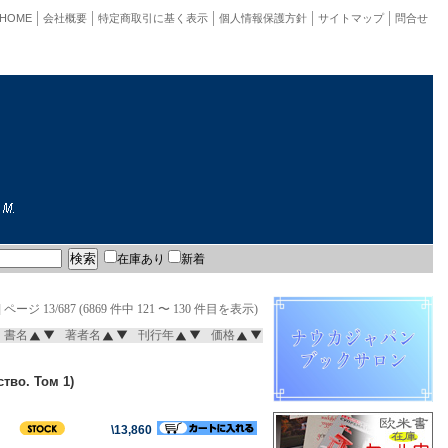
HOME
会社概要
特定商取引に基く表示
個人情報保護方針
サイトマップ
問合せ
在庫あり
新着
]
ページ 13/687 (6869 件中 121 〜 130 件目を表示)
書名
著者名
刊行年
価格
тво. Том 1)
\13,860