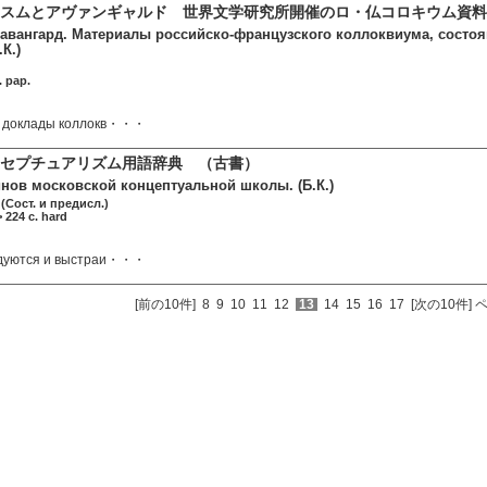
スムとアヴァンギャルド 世界文学研究所開催のロ・仏コロキウム資料集
авангард. Материалы российско-французского коллоквиума, состоя
К.)
. pap.
и доклады коллокв・・・
セプチュアリズム用語辞典 （古書）
нов московской концептуальной школы. (Б.К.)
(Сост. и предисл.)
 224 c. hard
едуются и выстраи・・・
[前の10件]
8
9
10
11
12
13
14
15
16
17
[次の10件]
ペ