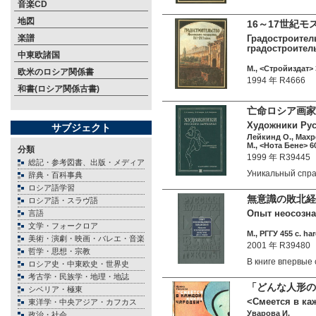
音楽CD
地図
16～17世紀
楽譜
Градостроитель
градостроитель
中東欧諸国
М., <Стройиздат> 
欧米のロシア関係書
1994 年 R4666
和書(ロシア関係古書)
亡命ロシア画家
Художники Русс
サブジェクト
Лейкинд О., Махр
М., <Нота Бене> 60
分類
1999 年 R39445
総記・参考図書、出版・メディア
Уникальный спр
辞典・百科事典
ロシア語学習
無意識の敗北経
ロシア語・スラヴ語
Опыт неосознан
言語
文学・フォークロア
М., РГГУ 455 c. ha
美術・演劇・映画・バレエ・音楽
2001 年 R39480
哲学・思想・宗教
В книге впервы
ロシア史・中東欧史・世界史
考古学・民族学・地理・地誌
「どんな人形の
シベリア・極東
<Смеется в каж
東洋学・中央アジア・カフカス
Уварова И.
政治・社会