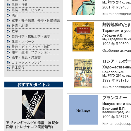
М., РГГУ 244 c. pap
法律・行政
2001 年 R39488
経済・産業・ビジネス
Книга посвящен
統計
軍事・安全保障、外交・国際問題
刻苦勉励のたま
教育・心理
Тщанием и усер
数学
Лебедев А.В.
自然科学・技術工学・医学
М., <Традиция> 24
体育・スポーツ
1998 年 R29600
旅行・ガイドブック・地図
Особенно акту
趣味・生活・ファッション
絵本・昔話・児童書
ロシア・ルボー
コミックス・マンガ
Художественный
日本関係
Соколов Б.М.
М., РГГУ 264 c. pap
1999 年 R31710
おすすめタイトル
Книга посвящен
ブランスキー 
Искусство и ф
Бранский В.П.
Калининград, <Ян
1999 年 R35775
アヴァンギャルドの原型 展覧会
Книга профессо
図録（トレチヤコフ美術館刊）