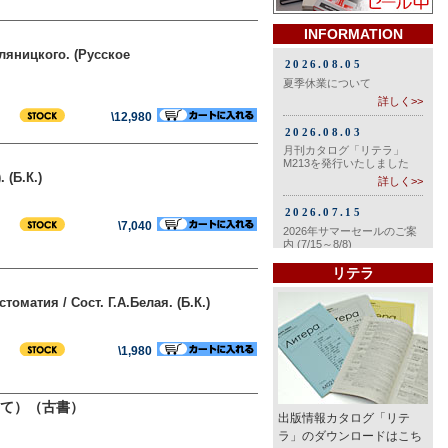
INFORMATION
ляницкого. (Русское
\12,980
 (Б.К.)
\7,040
リテラ
матия / Сост. Г.А.Белая. (Б.К.)
\1,980
て）（古書）
出版情報カタログ「リテ
ラ」のダウンロードはこち