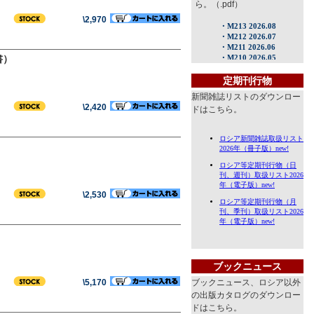
ら。（.pdf）
\2,970
書）
定期刊行物
新聞雑誌リストのダウンロー
\2,420
ドはこちら。
\2,530
ブックニュース
\5,170
ブックニュース、ロシア以外
の出版カタログのダウンロー
ドはこちら。