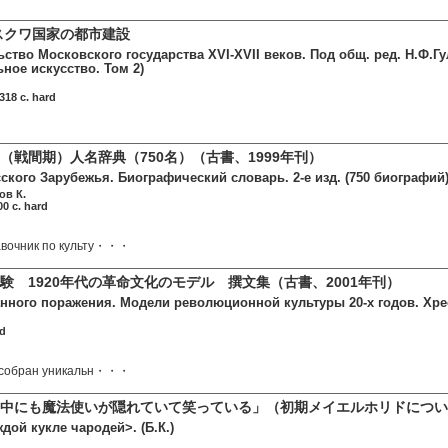
モスクワ国家の都市建設
ство Московского государства XVI-XVII веков. Под общ. ред. Н.Ф.Гу
ное искусство. Том 2)
318 c. hard
（戦間期）人名辞典（750名）（古書、1999年刊）
кого Зарубежья. Биографический словарь. 2-е изд. (750 биографий).
ов К.
0 c. hard
авочник по культу・・・
験 1920年代の革命文化のモデル 撰文集（古書、2001年刊）
ного поражения. Модели революционной культуры 20-х годов. Хресто
rd
е собран уникальн・・・
中にも魔法使いが隠れていて笑っている」（初期メイエルホリドについ
дой кукле чародей>. (Б.К.)