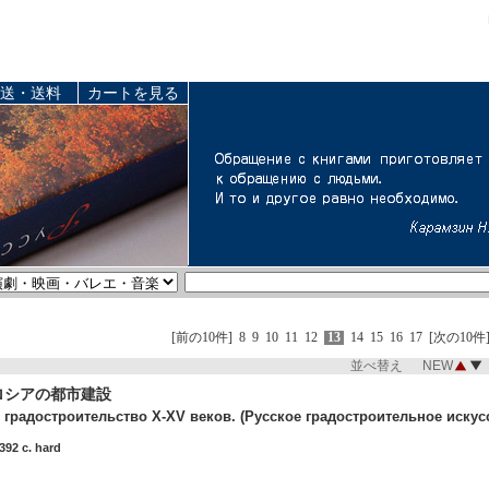
送・送料
カートを見る
[前の10件]
8
9
10
11
12
13
14
15
16
17
[次の10件
並べ替え NEW
古ロシアの都市建設
градостроительство X-XV веков. (Русское градостроительное искусс
392 c. hard