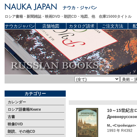
ナウカ・ジャパン
ロシア書籍・新聞雑誌・映画DVD・朗読CD・地図、他 在庫15000タイトル
ナウカジャパン
店舗地図
カタログ請求
ご注文方法
配
カテゴリー
カレンダー
ロシア語書籍/Книги
10～15世紀
Древнерусское 
古書
映像DVD
М., <Стройиздат> 
1993 年 R4392
朗読、その他CD