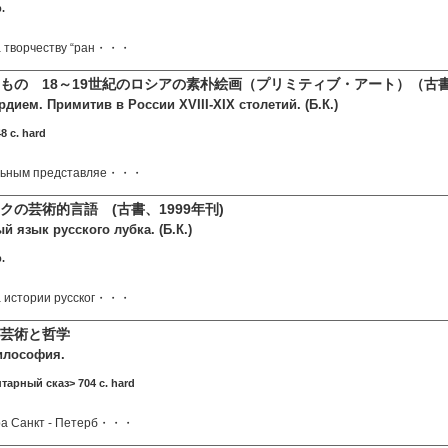
.
а творчеству “ран・・・
もの 18～19世紀のロシアの素朴絵画（プリミティブ・アート）（古
дием. Примитив в России XVIII-XIX столетий. (Б.К.)
8 c. hard
альным представляе・・・
クの芸術的言語 (古書、1999年刊)
 язык русского лубка. (Б.К.)
.
а истории русског・・・
芸術と哲学
илософия.
тарный сказ> 704 c. hard
ра Санкт - Петерб・・・