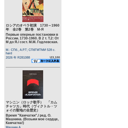
ロシアのオペラ初演 1730～1960
年 全2巻 第2巻 М-Я
Первые оперные постановки в
России. 1730-1960. В 2 т. Т.2: От
М до Я./ сост. М.М. Годлевская.
М.: СПб., А.Р.Т; СПбГМТМИ 528 c.
hard
2026 年 R281088
\23,100
マシニン（ロック歌手） 「カム
チャツカ」時代（ヴィクトル・ツ
ォイの聖地の全歴史）
Время "Камчатки"./ ред. О.
Машнина. (Возьми мое сердце,
Камчатка!)
Машнин А.