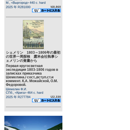
М., <Выргород> 440 c. hard
2025 年 R281000
\68,860
シェメリン 1803～1806年の最初
の世界一周探検 露米会社執事シ
ェメリンの覚書から
Первая кругосветная
экспедиция 1803-1806 годов в
записках приказчика
Шемелина./ сост.,вступ.ст.и
коммент. К.А. Можайской, О.М.
Федоровой.
Шемелин Ф.И.
СПб., <Крига> 464 c. hard
2025 年 R277784
\22,330