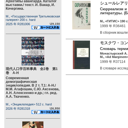
Архетипы авангарда. Каталог
シュールレアリ
выставки./ текст. И. Вакар, И.
Кочергина.
Сюрреализм и 
литературы. (Б.
М., <Государственная Третьяковская
галерея> 200 c. hard
М., <ГИТИС> 190 c
2025 年 R281006
\29,150
1999 年 R36461
В сборник вошл
モスクワ・コン
Словарь терми
Монастырский А. 
M., <Ad Marginem>
1999 年 R37114
В словаре иссл
現代人口学百科事典 全2巻 第1
巻 А-Н
Современная
демографическая
энциклопедия. В 2 т. Т.1: А-Н./
М.М. Агафошин, С.Ю. Аксенова,
А.Н. Алексеенко и др.; гл. ред.
А.А. Ткаченко.
М., <Энциклопедия> 512 c. hard
2026 年 R281318
\26,950