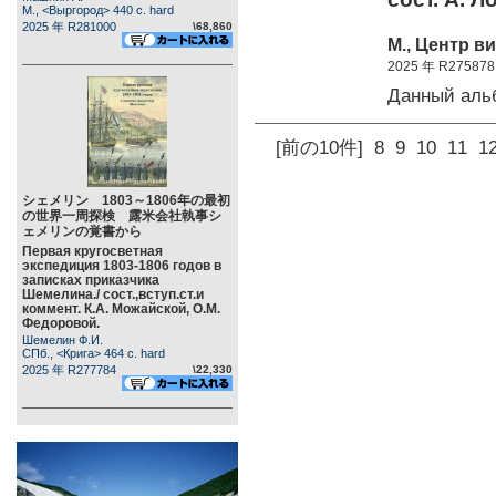
М., <Выргород> 440 c. hard
2025 年 R281000
\68,860
М., Центр в
2025 年 R275878
Данный аль
[前の10件]
8
9
10
11
1
シェメリン 1803～1806年の最初
の世界一周探検 露米会社執事シ
ェメリンの覚書から
Первая кругосветная
экспедиция 1803-1806 годов в
записках приказчика
Шемелина./ сост.,вступ.ст.и
коммент. К.А. Можайской, О.М.
Федоровой.
Шемелин Ф.И.
СПб., <Крига> 464 c. hard
2025 年 R277784
\22,330