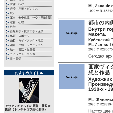
法律・行政
М., Изданiе
経済・産業・ビジネス
1909 年 R165842
統計
軍事・安全保障、外交・国際問題
都市の内
教育・心理
数学
Внутри го
自然科学・技術工学・医学
макета.
体育・スポーツ
Кубенский Э.
旅行・ガイドブック・地図
М., Изд-во T
趣味・生活・ファッション
2025 年 R285675
絵本・昔話・児童書
コミックス・マンガ
Сегодня ар
日本関係
画家ヴィク
想と作品 
おすすめタイトル
Художник 
Произведе
1930-х - 1
М., <Книжны
2026 年 R283394
アヴァンギャルドの原型 展覧会
図録（トレチヤコフ美術館刊）
Настоящее 