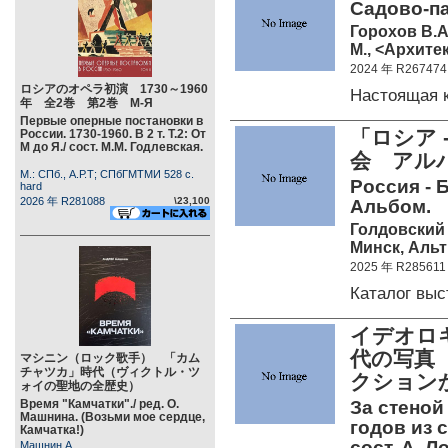
Садово-па
Горохов В.А
М., <Архитек
2024 年 R267474
ロシアのオペラ初演 1730～1960
Настоящая 
年 全2巻 第2巻 М-Я
Первые оперные постановки в
「ロシア 
России. 1730-1960. В 2 т. Т.2: От
М до Я./ сост. М.М. Годлевская.
会 ア
М.: СПб., А.Р.Т; СПбГМТМИ 528 c.
Россия - 
hard
2026 年 R281088
\23,100
Альбом.
Голдовский Г
Минск, Альт
2025 年 R285611
Каталог вы
イデオロギ
代の写真
マシニン（ロック歌手） 「カム
チャツカ」時代（ヴィクトル・ツ
クション
ォイの聖地の全歴史）
Время "Камчатки"./ ред. О.
За стеной
Машнина. (Возьми мое сердце,
годов из 
Камчатка!)
сост. А. Л
Машнин А.