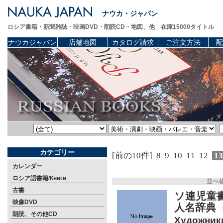
ナウカ・ジャパン
ロシア書籍・新聞雑誌・映画DVD・朗読CD・地図、他 在庫15000タイトル
ナウカジャパン
店舗地図
カタログ請求
ご注文方法
配
カテゴリー
[前の10件]
8
9
10
11
12
1
カレンダー
ロシア語書籍/Книги
並べ
古書
ソ連児童書
映像DVD
人名辞典（
朗読、その他CD
Художники