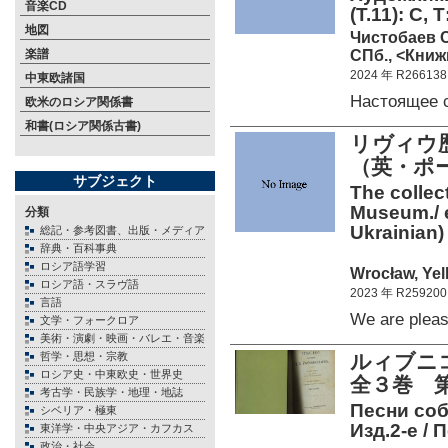
音楽CD
(Т.11): С, 
地図
Чистобаев С
СПб., <Книж
楽譜
2024 年 R266138
中東欧諸国
Настоящее
欧米のロシア関係書
和書(ロシア関係古書)
リヴィウ
（英・ポ
サブジェクト
The collect
Museum./ ed
分類
Ukrainian)
総記・参考図書、出版・メディア
辞典・百科事典
ロシア語学習
Wrocław, Yel
ロシア語・スラヴ語
2023 年 R259200
言語
We are plea
文学・フォークロア
美術・演劇・映画・バレエ・音楽
哲学・思想・宗教
ルィブニコ
ロシア史・中東欧史・世界史
全３巻 第
考古学・民族学・地理・地誌
Песни соб
シベリア・極東
Изд.2-е /
東洋学・中央アジア・カフカス
政治・社会