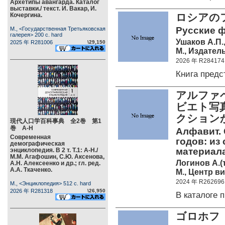
Архетипы авангарда. Каталог
выставки./ текст. И. Вакар, И.
Кочергина.
ロシアの
Русские ф
М., <Государственная Третьяковская
галерея> 200 c. hard
Ушаков А.П.
2025 年 R281006
\29,150
М., Издател
2026 年 R284174
Книга пред
アルファベ
ビエト写
クション
現代人口学百科事典 全2巻 第1
巻 А-Н
Алфавит. 
Современная
годов: из
демографическая
материал
энциклопедия. В 2 т. Т.1: А-Н./
М.М. Агафошин, С.Ю. Аксенова,
Логинов А.(
А.Н. Алексеенко и др.; гл. ред.
А.А. Ткаченко.
М., Центр в
2024 年 R262696
М., <Энциклопедия> 512 c. hard
2026 年 R281318
\26,950
В каталоге
ゴロホフ