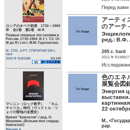
Перед вам
アーティ
のアーテ
ロシアのオペラ初演 1730～1960
年 全2巻 第2巻 М-Я
Энциклопе
Первые оперные постановки в
ред.: В.Ф.
России. 1730-1960. В 2 т. Т.2: От
М до Я./ сост. М.М. Годлевская.
М.: СПб., А.Р.Т; СПбГМТМИ 528 c.
295 c. hard
hard
2022 年 R248827
2026 年 R281088
\23,100
Исследован
色のエネ
展覧会図
Энергия ц
выставки.
картинная
マシニン（ロック歌手） 「カム
22 октября
チャツカ」時代（ヴィクトル・ツ
ォイの聖地の全歴史）
Время "Камчатки"./ ред. О.
М., <Госуда
Машнина. (Возьми мое сердце,
Камчатка!)
pap.
Машнин А.