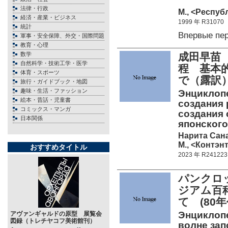
法律・行政
М., <Республ
経済・産業・ビジネス
1999 年 R31070
統計
Впервые пе
軍事・安全保障、外交・国際問題
教育・心理
数学
成田早苗
自然科学・技術工学・医学
程 基本
体育・スポーツ
で（露訳
旅行・ガイドブック・地図
趣味・生活・ファッション
Энциклопе
絵本・昔話・児童書
создания 
コミックス・マンガ
создания 
日本関係
японского
Нарита Сан
М., <Контэнт
おすすめタイトル
2023 年 R241223
パンクロ
ジアム百
て (80
Энциклопе
アヴァンギャルドの原型 展覧会
図録（トレチヤコフ美術館刊）
волне запо