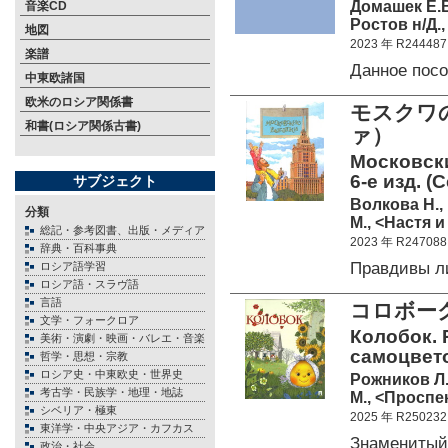
Домашек Е.
音楽CD
Ростов н/Д.,
地図
2023 年 R244487
楽譜
Данное пос
中東欧諸国
欧米のロシア関係書
モスクワ
和書(ロシア関係古書)
ァ）
Московски
6-е изд. (
サブジェクト
Волкова Н.,
分類
М., <Настя и
総記・参考図書、出版・メディア
2023 年 R247088
辞典・百科事典
Правдивы л
ロシア語学習
ロシア語・スラヴ語
言語
コロボー
文学・フォークロア
Колобок. 
美術・演劇・映画・バレエ・音楽
самоцвет
哲学・思想・宗教
ロシア史・中東欧史・世界史
Рожников Л.
考古学・民族学・地理・地誌
М., <Проспек
シベリア・極東
2025 年 R250232
東洋学・中央アジア・カフカス
Знаменитый
政治・社会