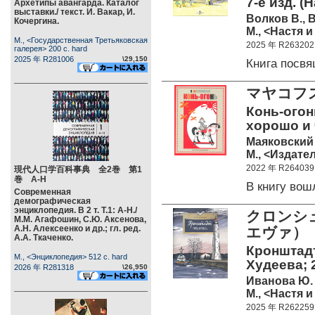
7-е изд. (
Архетипы авангарда. Каталог
выставки./ текст. И. Вакар, И.
Волков В., 
Кочергина.
М., <Настя и
М., <Государственная Третьяковская
2025 年 R263202
галерея> 200 c. hard
2025 年 R281006
\29,150
Книга посв
マヤコフ
Конь-огонь
хорошо и 
Маяковский
М., <Издате
2022 年 R264039
現代人口学百科事典 全2巻 第1
巻 А-Н
В книгу во
Современная
демографическая
энциклопедия. В 2 т. Т.1: А-Н./
クロンシ
М.М. Агафошин, С.Ю. Аксенова,
А.Н. Алексеенко и др.; гл. ред.
エヴァ）
А.А. Ткаченко.
Кронштадт
М., <Энциклопедия> 512 c. hard
Худеева; 2
2026 年 R281318
\26,950
Иванова Ю.
М., <Настя и
2025 年 R262259