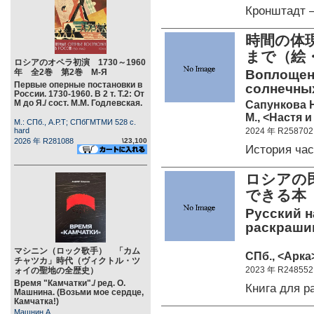
Кронштадт 
時間の体
まで（絵
ロシアのオペラ初演 1730～1960
年 全2巻 第2巻 М-Я
Воплощени
Первые оперные постановки в
солнечных
России. 1730-1960. В 2 т. Т.2: От
М до Я./ сост. М.М. Годлевская.
Сапункова 
М., <Настя и
М.: СПб., А.Р.Т; СПбГМТМИ 528 c.
hard
2024 年 R258702
2026 年 R281088
\23,100
История ча
ロシアの
できる本
Русский н
раскрашив
マシニン（ロック歌手） 「カム
СПб., <Арка>
チャツカ」時代（ヴィクトル・ツ
2023 年 R248552
ォイの聖地の全歴史）
Время "Камчатки"./ ред. О.
Книга для 
Машнина. (Возьми мое сердце,
Камчатка!)
Машнин А.