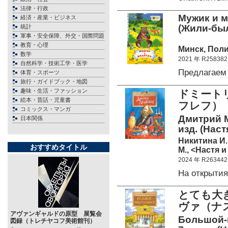
法律・行政
Мужик и м
経済・産業・ビジネス
(Жили-бы
統計
軍事・安全保障、外交・国際問題
教育・心理
Минск, Поли
数学
2021 年 R258382
自然科学・技術工学・医学
Предлагае
体育・スポーツ
旅行・ガイドブック・地図
趣味・生活・ファッション
ドミート
絵本・昔話・児童書
フレフ）
コミックス・マンガ
Дмитрий М
日本関係
изд. (Наст
Никитина И.
おすすめタイトル
М., <Настя и
2024 年 R263442
На открыти
とても大
ヴァ（ナ
アヴァンギャルドの原型 展覧会
Большой-п
図録（トレチヤコフ美術館刊）