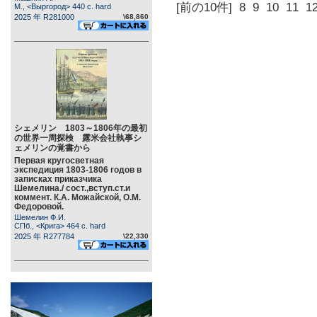
[前の10件]
8
9
10
11
1
М., <Выргород> 440 c. hard
2025 年 R281000
\68,860
シェメリン 1803～1806年の最初
の世界一周探検 露米会社執事シ
ェメリンの覚書から
Первая кругосветная
экспедиция 1803-1806 годов в
записках приказчика
Шемелина./ сост.,вступ.ст.и
коммент. К.А. Можайской, О.М.
Федоровой.
Шемелин Ф.И.
СПб., <Крига> 464 c. hard
2025 年 R277784
\22,330