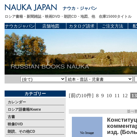
ナウカ・ジャパン
ロシア書籍・新聞雑誌・映画DVD・朗読CD・地図、他 在庫15000タイトル
ナウカジャパン
店舗地図
カタログ請求
ご注文方法
配
カテゴリー
[前の10件]
8
9
10
11
12
1
カレンダー
ロシア語書籍/Книги
並べ
古書
Конститу
映像DVD
комментар
изд. (Бол
朗読、その他CD