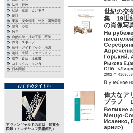
法律・行政
世紀の交
経済・産業・ビジネス
統計
集 19世
軍事・安全保障、外交・国際問題
の肖像写
教育・心理
数学
На рубеже
自然科学・技術工学・医学
писателей
体育・スポーツ
Серебряны
旅行・ガイドブック・地図
Авреченко
趣味・生活・ファッション
Горький, 
絵本・昔話・児童書
Рыкова Е.(ав
コミックス・マンガ
СПб., <Лицей
日本関係
2002 年 R163659
В учебное 
おすすめタイトル
偉大なア
プラノ 
Великие а
Меццо-Сопр
Исаенко, 
アヴァンギャルドの原型 展覧会
арии>)
図録（トレチヤコフ美術館刊）