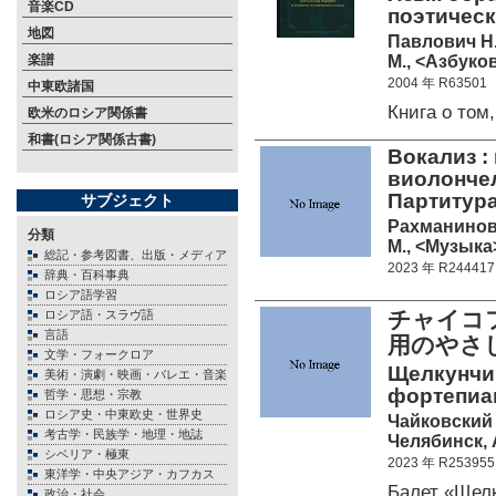
音楽CD
поэтическо
地図
Павлович Н
М., <Азбуков
楽譜
2004 年 R63501
中東欧諸国
Книга о том
欧米のロシア関係書
和書(ロシア関係古書)
Вокализ :
виолончел
Партитура
サブジェクト
Рахманинов
分類
М., <Музыка>
総記・参考図書、出版・メディア
2023 年 R244417
辞典・百科事典
ロシア語学習
チャイコ
ロシア語・スラヴ語
言語
用のやさ
文学・フォークロア
Щелкунчи
美術・演劇・映画・バレエ・音楽
фортепиа
哲学・思想・宗教
ロシア史・中東欧史・世界史
Чайковский 
考古学・民族学・地理・地誌
Челябинск, 
シベリア・極東
2023 年 R253955
東洋学・中央アジア・カフカス
Балет «Щел
政治・社会