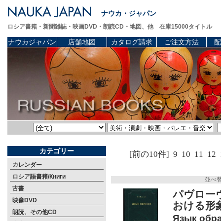
ナウカ・ジャパン
ロシア書籍・新聞雑誌・映画DVD・朗読CD・地図、他 在庫15000タイトル
ナウカジャパン
店舗地図
カタログ請求
ご注文方法
配
カテゴリー
[前の10件]
9
10
11
12
カレンダー
ロシア語書籍/Книги
並べ
古書
パヴロー
映像DVD
おける形
朗読、その他CD
Язык обра