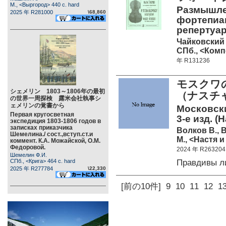
М., <Выргород> 440 c. hard
Размышлен
2025 年 R281000
\68,860
фортепиан
репертуар
Чайковский 
СПб., <Комп
年 R131236
モスクワ
シェメリン 1803～1806年の最初
（ナスチ
の世界一周探検 露米会社執事シ
ェメリンの覚書から
Московски
Первая кругосветная
3-е изд. (
экспедиция 1803-1806 годов в
записках приказчика
Волков В., 
Шемелина./ сост.,вступ.ст.и
М., <Настя и
коммент. К.А. Можайской, О.М.
Федоровой.
2024 年 R263204
Шемелин Ф.И.
Правдивы л
СПб., <Крига> 464 c. hard
2025 年 R277784
\22,330
[前の10件]
9
10
11
12
1