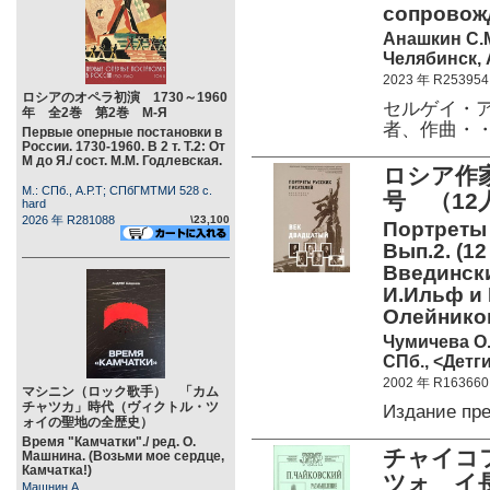
сопровож
Анашкин С.
Челябинск, 
2023 年 R253954
ロシアのオペラ初演 1730～1960
セルゲイ・ア
年 全2巻 第2巻 М-Я
者、作曲・
Первые оперные постановки в
России. 1730-1960. В 2 т. Т.2: От
М до Я./ сост. М.М. Годлевская.
ロシア作
М.: СПб., А.Р.Т; СПбГМТМИ 528 c.
号 （12
hard
2026 年 R281088
\23,100
Портреты 
Вып.2. (1
Введински
И.Ильф и 
Олейнико
Чумичева О. 
СПб., <Детги
2002 年 R163660
マシニン（ロック歌手） 「カム
チャツカ」時代（ヴィクトル・ツ
Издание пр
ォイの聖地の全歴史）
Время "Камчатки"./ ред. О.
チャイコ
Машнина. (Возьми мое сердце,
Камчатка!)
ツォ イ
Машнин А.