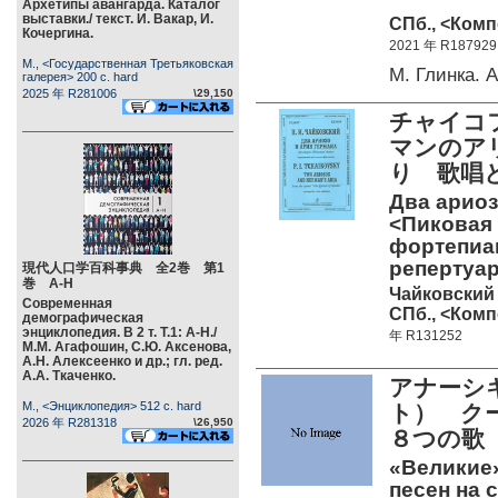
Архетипы авангарда. Каталог
выставки./ текст. И. Вакар, И.
СПб., <Комп
Кочергина.
2021 年 R187929
М., <Государственная Третьяковская
М. Глинка.
галерея> 200 c. hard
2025 年 R281006
\29,150
チャイコ
マンのア
り 歌唱
Два ариоз
<Пиковая 
фортепиан
репертуар
現代人口学百科事典 全2巻 第1
巻 А-Н
Чайковский 
Современная
СПб., <Комп
демографическая
энциклопедия. В 2 т. Т.1: А-Н./
年 R131252
М.М. Агафошин, С.Ю. Аксенова,
А.Н. Алексеенко и др.; гл. ред.
А.А. Ткаченко.
アナーシ
М., <Энциклопедия> 512 c. hard
ト） クー
2026 年 R281318
\26,950
８つの歌
«Великие»
песен на 