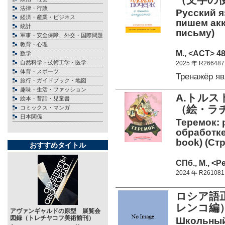
法律・行政
Русский я
経済・産業・ビジネス
пишем акк
統計
письму)
軍事・安全保障、外交・国際問題
教育・心理
М., <АСТ> 48
数学
自然科学・技術工学・医学
2025 年 R266487
体育・スポーツ
Тренажёр я
旅行・ガイドブック・地図
趣味・生活・ファッション
A.トル
絵本・昔話・児童書
（絵・ラ
コミックス・マンガ
日本関係
Теремок: 
обработке 
book) (Ст
おすすめタイトル
СПб., М., <Р
2024 年 R261081
ロシア語
レンコ編
アヴァンギャルドの原型 展覧会
図録（トレチヤコフ美術館刊）
Школьный 