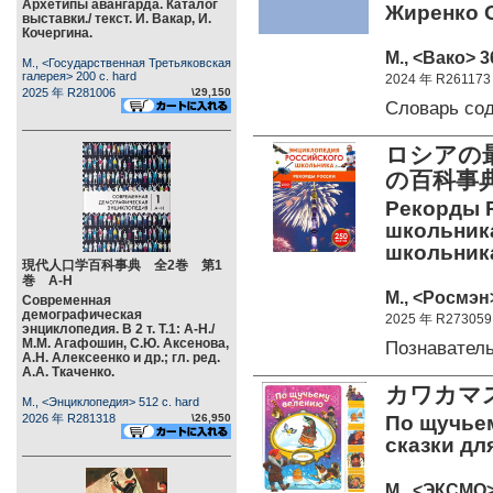
Архетипы авангарда. Каталог
Жиренко О
выставки./ текст. И. Вакар, И.
Кочергина.
М., <Вако> 3
М., <Государственная Третьяковская
галерея> 200 c. hard
2024 年 R261173
2025 年 R281006
\29,150
Словарь со
ロシアの
の百科
Рекорды 
школьника
школьник
現代人口学百科事典 全2巻 第1
巻 А-Н
М., <Росмэн>
Современная
демографическая
2025 年 R273059
энциклопедия. В 2 т. Т.1: А-Н./
М.М. Агафошин, С.Ю. Аксенова,
Познавател
А.Н. Алексеенко и др.; гл. ред.
А.А. Ткаченко.
カワカマ
М., <Энциклопедия> 512 c. hard
2026 年 R281318
\26,950
По щучьем
сказки дл
М., <ЭКСМО> 