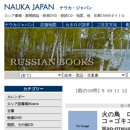
ナウカ・ジャパン
ロシア書籍・新聞雑誌・映画DVD・朗読CD・地図、他 在庫15000タイトル
ナウカジャパン
店舗地図
カタログ請求
ご注文方法
配
カテゴリー
[前の10件]
9
10
11
12
カレンダー
ロシア語書籍/Книги
並べ
古書
火の鳥 
映像DVD
コ＝ゴキ
朗読、その他CD
Жар-птица.