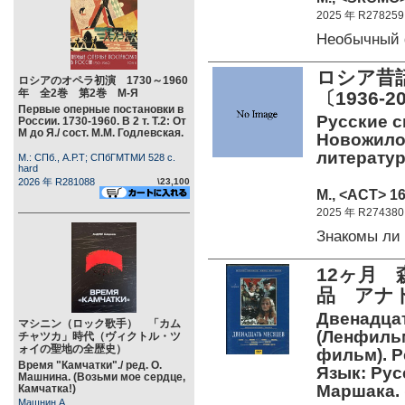
2025 年 R278259
Необычный
ロシア昔
ロシアのオペラ初演 1730～1960
年 全2巻 第2巻 М-Я
〔1936-
Первые оперные постановки в
Русские ск
России. 1730-1960. В 2 т. Т.2: От
М до Я./ сост. М.М. Годлевская.
Новожило
литератур
М.: СПб., А.Р.Т; СПбГМТМИ 528 c.
hard
2026 年 R281088
\23,100
М., <АСТ> 16
2025 年 R274380
Знакомы ли
12ヶ月 
品 アナ
Двенадцат
マシニン（ロック歌手） 「カム
(Ленфильм
チャツカ」時代（ヴィクトル・ツ
ォイの聖地の全歴史）
фильм). Р
Время "Камчатки"./ ред. О.
Язык: Русс
Машнина. (Возьми мое сердце,
Маршака.
Камчатка!)
Машнин А.