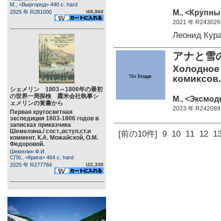
М., <Выргород> 440 c. hard
М., <Крупны
2025 年 R281000
\68,860
2021 年 R243026
Леонид Кур
アナと雪
Холодное
комиксов.
シェメリン 1803～1806年の最初
の世界一周探検 露米会社執事シ
М., <Эксмоде
ェメリンの覚書から
2023 年 R242089
Первая кругосветная
экспедиция 1803-1806 годов в
записках приказчика
Шемелина./ сост.,вступ.ст.и
[前の10件]
9
10
11
12
1
коммент. К.А. Можайской, О.М.
Федоровой.
Шемелин Ф.И.
СПб., <Крига> 464 c. hard
2025 年 R277784
\22,330