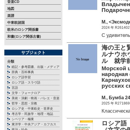
音楽CD
Владыченк
地図
Подарочн
楽譜
М., <Эксмоде
中東欧諸国
2024 年 R261402
欧米のロシア関係書
С удивител
和書(ロシア関係古書)
海の王と
サブジェクト
ルナウホヴ
ル 就学
分類
総記・参考図書、出版・メディア
Морской ц
辞典・百科事典
народная 
ロシア語学習
Карнаухов
ロシア語・スラヴ語
русских с
言語
文学・フォークロア
М., Бумба 24
美術・演劇・映画・バレエ・音楽
2025 年 R271869
哲学・思想・宗教
ロシア史・中東欧史・世界史
Классическ
考古学・民族学・地理・地誌
シベリア・極東
ロシア語
東洋学・中央アジア・カフカス
（文字の
政治・社会