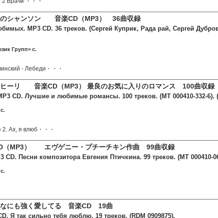
39 2 Врачи ・・・
のシャンソン 音楽CD（MP3） 36曲収録
имых. MP3 CD. 36 треков. (Сергей Куприк, Рада рай, Сергей Дубров
зик Групп> c.
оминский - Лебеди・・・
ヒーリ 音楽CD（MP3） 最良のお気に入りのロマンス 100曲収録
P3 CD. Лучшие и любимые романсы. 100 треков. (MT 000410-332-6). 
c.
е 2. Ах, я влюб・・・
D（MP3） エヴゲニー・プチーチキン作曲 99曲収録
 CD. Песни композитора Евгения Птичкина. 99 треков. (MT 000410-06
c.
なにも強く愛してる 音楽CD 19曲
D. Я так сильно тебя люблю. 19 треков. (RDM 0909875).