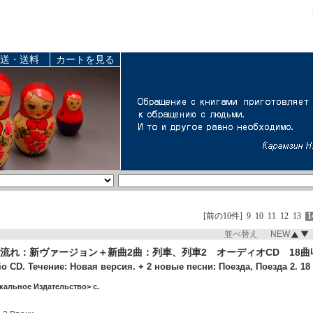
送・送料
カートを見る
[前の10件]
9
10
11
12
13
1
並べ替え NEW
流れ：新ヴァージョン＋新曲2曲：列車、列車2 オーディオCD 18曲
o CD. Течение: Новая версия. + 2 новые песни: Поезда, Поезда 2. 18 
кальное Издательство> c.