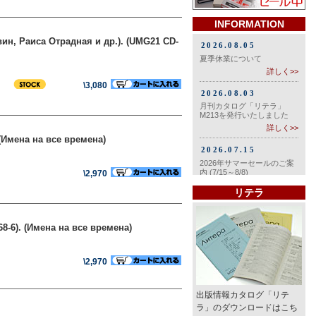
INFORMATION
ин, Раиса Отрадная и др.). (UMG21 CD-
\3,080
(Имена на все времена)
\2,970
リテラ
8-6). (Имена на все времена)
\2,970
出版情報カタログ「リテ
ラ」のダウンロードはこち