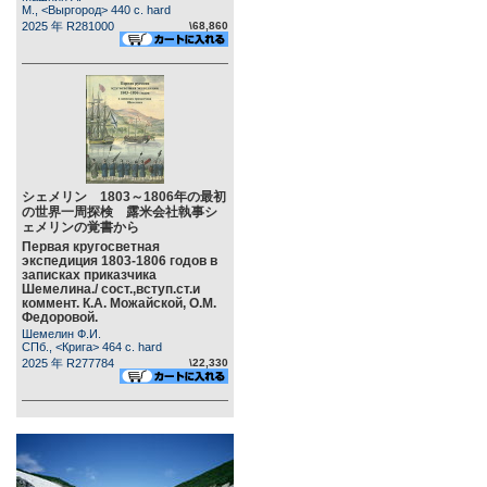
М., <Выргород> 440 c. hard
2025 年 R281000
\68,860
シェメリン 1803～1806年の最初
の世界一周探検 露米会社執事シ
ェメリンの覚書から
Первая кругосветная
экспедиция 1803-1806 годов в
записках приказчика
Шемелина./ сост.,вступ.ст.и
коммент. К.А. Можайской, О.М.
Федоровой.
Шемелин Ф.И.
СПб., <Крига> 464 c. hard
2025 年 R277784
\22,330