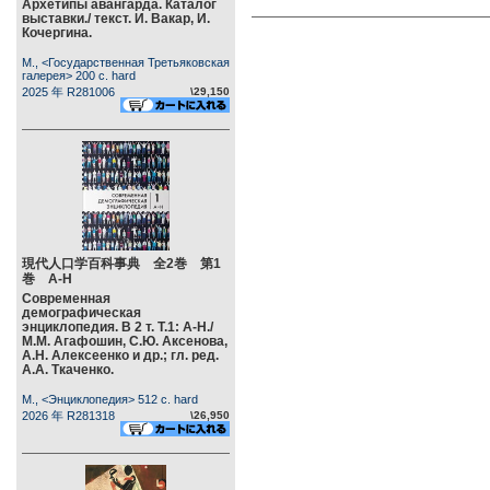
Архетипы авангарда. Каталог
выставки./ текст. И. Вакар, И.
Кочергина.
М., <Государственная Третьяковская
галерея> 200 c. hard
2025 年 R281006
\29,150
現代人口学百科事典 全2巻 第1
巻 А-Н
Современная
демографическая
энциклопедия. В 2 т. Т.1: А-Н./
М.М. Агафошин, С.Ю. Аксенова,
А.Н. Алексеенко и др.; гл. ред.
А.А. Ткаченко.
М., <Энциклопедия> 512 c. hard
2026 年 R281318
\26,950