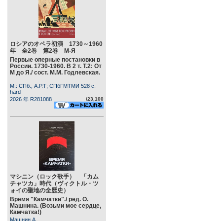
ロシアのオペラ初演 1730～1960
年 全2巻 第2巻 М-Я
Первые оперные постановки в
России. 1730-1960. В 2 т. Т.2: От
М до Я./ сост. М.М. Годлевская.
М.: СПб., А.Р.Т; СПбГМТМИ 528 c.
hard
2026 年 R281088
\23,100
マシニン（ロック歌手） 「カム
チャツカ」時代（ヴィクトル・ツ
ォイの聖地の全歴史）
Время "Камчатки"./ ред. О.
Машнина. (Возьми мое сердце,
Камчатка!)
Машнин А.