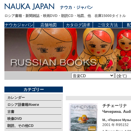
ナウカ・ジャパン
ロシア書籍・新聞雑誌・映画DVD・朗読CD・地図、他 在庫15000タイトル
ナウカジャパン
店舗地図
カタログ請求
ご注文方法
配
カテゴリー
カレンダー
ロシア語書籍/Книги
チチェーリナ 
Чичерина. Audi
古書
映像DVD
М., <Первое Музы
2001 年 R95152
朗読、その他CD