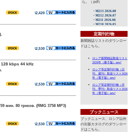
ら。（.pdf）
\2,420
定期刊行物
).
新聞雑誌リストのダウンロー
ドはこちら。
\2,530
kbps 44 kHz
.
\2,530
9 мин. 80 треков. (RMG 3758 MP3)
ブックニュース
ブックニュース、ロシア以外
\2,530
の出版カタログのダウンロー
ドはこちら。