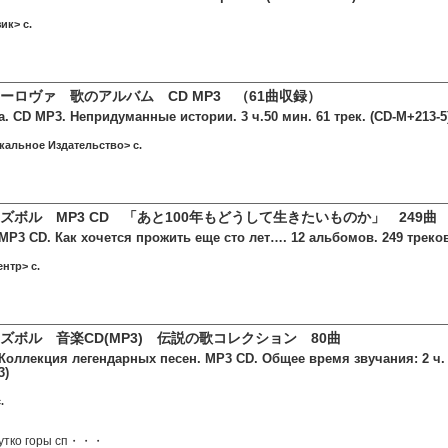
ик> c.
ーロヴァ 歌のアルバム CD MP3 （61曲収録）
 CD MP3. Непридуманные истории. 3 ч.50 мин. 61 трек. (CD-M+213-5
кальное Издательство> c.
ボル MP3 CD 「あと100年もどうして生きたいものか」 249曲 128 
P3 CD. Как хочется прожить еще сто лет…. 12 альбомов. 249 треков
нтр> c.
ズボル 音楽CD(MP3) 伝説の歌コレクション 80曲
Коллекция легендарных песен. MP3 CD. Общее время звучания: 2 ч. 5
3)
.
Чутко горы сп・・・