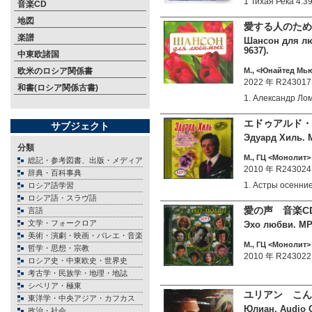
1 Тихая Река 4:
音楽CD
地図
愛する人のため
楽譜
Шансон для люб
9637).
中東欧諸国
欧米のロシア関係書
М., <Юнайтед Мью
2022 年 R243017
和書(ロシア関係古書)
1. Александр Л
エドゥアルド・
サブジェクト
Эдуард Хиль. M
分類
М., ГЦ <Монолит> 
総記・参考図書、出版・メディア
2010 年 R243024
辞典・百科事典
1. Астры осенни
ロシア語学習
ロシア語・スラヴ語
愛の声 音楽C
言語
文学・フォークロア
Эхо любви. MP3
美術・演劇・映画・バレエ・音楽
М., ГЦ <Монолит> 
哲学・思想・宗教
2010 年 R243022
ロシア史・中東欧史・世界史
考古学・民族学・地理・地誌
シベリア・極東
ユリアン こん
東洋学・中央アジア・カフカス
Юлиан. Audio C
政治・社会