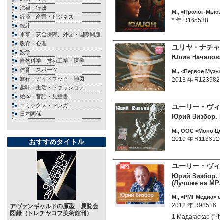
法律・行政
М., <Пролог-Мьюз
経済・産業・ビジネス
* 年 R165538
統計
軍事・安全保障、外交・国際問題
教育・心理
ユリヤ・ナチャ
数学
Юлия Началова.
自然科学・技術工学・医学
体育・スポーツ
М., <Первое Музы
旅行・ガイドブック・地図
2013 年 R123982
趣味・生活・ファッション
絵本・昔話・児童書
コミックス・マンガ
ユーリー・ヴィズ
日本関係
Юрий Визбор. M
М., ООО <Моно Це
2010 年 R113312
おすすめタイトル
ユーリー・ヴィ
Юрий Визбор. 
(Лучшее на MP
М., <РМГ Медиа> c
2012 年 R98516
アヴァンギャルドの原型 展覧会
図録（トレチヤコフ美術館刊）
1 Мадагаскар ("