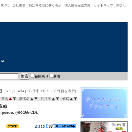
HOME
会社概要
特定商取引に基く表示
個人情報保護方針
サイトマップ
問合せ
在庫あり
新着
4
ページ 14/14 (138 件中 131 〜 138 件目を表示)
書名
著者名
刊行年
価格
収録
треков. (RR-166-CD).
\2,310