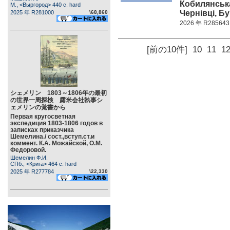
Кобилянськ
М., <Выргород> 440 c. hard
Чернівці, Бу
2025 年 R281000
\68,860
2026 年 R285643
[前の10件]
10
11
1
シェメリン 1803～1806年の最初
の世界一周探検 露米会社執事シ
ェメリンの覚書から
Первая кругосветная
экспедиция 1803-1806 годов в
записках приказчика
Шемелина./ сост.,вступ.ст.и
коммент. К.А. Можайской, О.М.
Федоровой.
Шемелин Ф.И.
СПб., <Крига> 464 c. hard
2025 年 R277784
\22,330