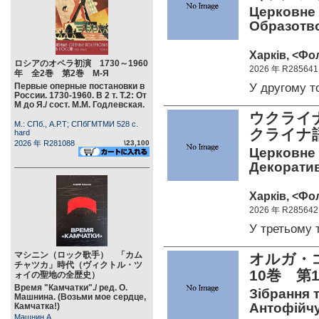
Церковне м
Образотвор
Харкiв, <Фол
ロシアのオペラ初演 1730～1960
2026 年 R285641
年 全2巻 第2巻 М-Я
У другому 
Первые оперные постановки в
России. 1730-1960. В 2 т. Т.2: От
М до Я./ сост. М.М. Годлевская.
ウクライ
М.: СПб., А.Р.Т; СПбГМТМИ 528 c.
クライナ
hard
2026 年 R281088
\23,100
Церковне м
Декоративн
Харкiв, <Фол
2026 年 R285642
У третьому
マシニン（ロック歌手） 「カム
オルガ・コ
チャツカ」時代（ヴィクトル・ツ
10巻 
ォイの聖地の全歴史）
Время "Камчатки"./ ред. О.
Зібрання т
Машнина. (Возьми мое сердце,
Антофійчук
Камчатка!)
Машнин А.