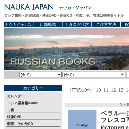
ナウカ・ジャパン
ロシア書籍・新聞雑誌・映画DVD・朗読CD・地図、他 在庫15000タイトル
ナウカジャパン
店舗地図
カタログ請求
ご注文方法
配
カテゴリー
[前の10件]
10
11
12
13
1
カレンダー
ロシア語書籍/Книги
並べ
古書
ベラルー
映像DVD
フレス
朗読、その他CD
История е