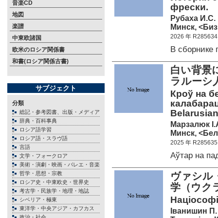
音楽CD
фрески.
地図
Рубаха И.С.
Минск, <Биз
楽譜
2026 年 R285634
中東欧諸国
В сборнике
欧米のロシア関係書
和書(ロシア関係古書)
白い背景
ラルーシ
サブジェクト
Кроў на б
калабарац
分類
Belarusian
総記・参考図書、出版・メディア
辞典・百科事典
Марзалюк I.
ロシア語学習
Минск, <Бел
ロシア語・スラヴ語
2025 年 R285635
言語
Аўтар на п
文学・フォークロア
美術・演劇・映画・バレエ・音楽
哲学・思想・宗教
ヴァシル・
ロシア史・中東欧史・世界史
学（ウク
考古学・民族学・地理・地誌
Націософія
シベリア・極東
東洋学・中央アジア・カフカス
Іванишин П.
政治・社会