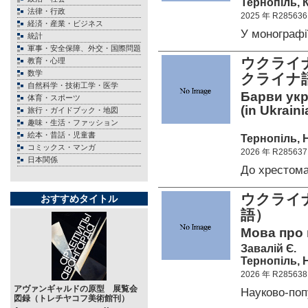
Тернопіль, К
法律・行政
2025 年 R285636
経済・産業・ビジネス
У монограф
統計
軍事・安全保障、外交・国際問題
ウクライ
教育・心理
数学
クライナ
自然科学・技術工学・医学
Барви укра
体育・スポーツ
(in Ukraini
旅行・ガイドブック・地図
趣味・生活・ファッション
絵本・昔話・児童書
Тернопіль, Н
コミックス・マンガ
2026 年 R285637
日本関係
До хрестом
ウクライ
おすすめタイトル
語）
Мова про м
Завалій Є.
Тернопіль, Н
2026 年 R285638
アヴァンギャルドの原型 展覧会
Науково-по
図録（トレチヤコフ美術館刊）