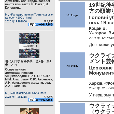
Архетипы авангарда. Каталог
19世紀
выставки./ текст. И. Вакар, И.
Кочергина.
方の頭飾
М., <Государственная Третьяковская
Головні у
галерея> 200 c. hard
2025 年 R281006
\29,150
пол. 19-поч
Коцан В.
Ужгород, Ви
2026 年 R285639
До книжки 
ウクライ
メント芸
現代人口学百科事典 全2巻 第1
巻 А-Н
Церковне м
Современная
Монумента
демографическая
энциклопедия. В 2 т. Т.1: А-Н./
М.М. Агафошин, С.Ю. Аксенова,
А.Н. Алексеенко и др.; гл. ред.
Харкiв, <Фол
А.А. Ткаченко.
2026 年 R285640
М., <Энциклопедия> 512 c. hard
У першому 
2026 年 R281318
\26,950
ウクライ
（ウクラ