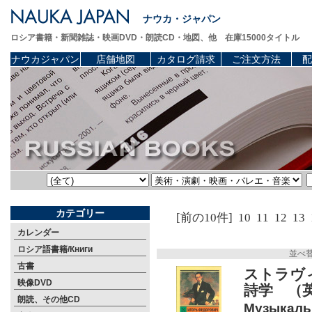
ナウカ・ジャパン
ロシア書籍・新聞雑誌・映画DVD・朗読CD・地図、他 在庫15000タイトル
ナウカジャパン
店舗地図
カタログ請求
ご注文方法
配
カテゴリー
[前の10件]
10
11
12
13
カレンダー
ロシア語書籍/Книги
並べ
古書
ストラヴィ
映像DVD
詩学 （
朗読、その他CD
Музыкальн