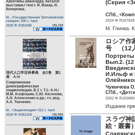
Архетипы авангарда. Каталог
(Серия <З
выставки./ текст. И. Вакар, И.
Кочергина.
СПб., <Комп
М., <Государственная Третьяковская
2024 年 R187926
галерея> 200 c. hard
2025 年 R281006
\29,150
М. Глинка
ロシア作
号 （12
Портреты 
Вып.2. (1
Введински
現代人口学百科事典 全2巻 第1
И.Ильф и 
巻 А-Н
Олейнико
Современная
демографическая
Чумичева О. 
энциклопедия. В 2 т. Т.1: А-Н./
СПб., <Детги
М.М. Агафошин, С.Ю. Аксенова,
А.Н. Алексеенко и др.; гл. ред.
2002 年 R163660
А.А. Ткаченко.
Издание пр
М., <Энциклопедия> 512 c. hard
2026 年 R281318
\26,950
スラヴ神
絵・叢書
Славянск