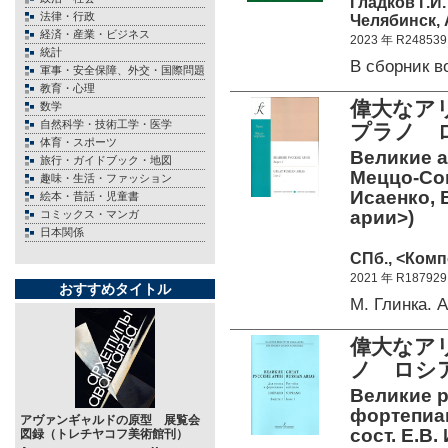
Гладков Г.И.
法律・行政
Челябинск, 
経済・産業・ビジネス
2023 年 R248539
統計
В сборник 
軍事・安全保障、外交・国際問題
教育・心理
偉大なア
数学
自然科学・技術工学・医学
プラノ 
体育・スポーツ
Великие а
旅行・ガイドブック・地図
Меццо-Сопр
趣味・生活・ファッション
Исаенко, 
絵本・昔話・児童書
арии>)
コミックス・マンガ
日本関係
СПб., <Комп
2021 年 R187929
おすすめタイトル
М. Глинка.
偉大なア
ノ ロシ
Великие р
фортепиан
アヴァンギャルドの原型 展覧会
сост. Е.В.
図録（トレチヤコフ美術館刊）