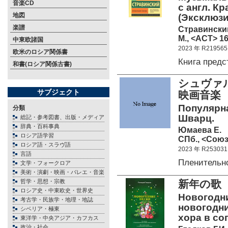
音楽CD
с англ. Кр
地図
(Эксклюзи
楽譜
Стравински
М., <АСТ> 16
中東欧諸国
2023 年 R219565
欧米のロシア関係書
Книга пред
和書(ロシア関係古書)
シュヴァル
サブジェクト
映画音楽
Популярна
分類
Шварц.
総記・参考図書、出版・メディア
辞典・百科事典
Юмаева Е.
ロシア語学習
СПб., <Союз
ロシア語・スラヴ語
2023 年 R253031
言語
Пленительн
文学・フォークロア
美術・演劇・映画・バレエ・音楽
哲学・思想・宗教
新年の歌
ロシア史・中東欧史・世界史
Новогодни
考古学・民族学・地理・地誌
новогодни
シベリア・極東
хора в с
東洋学・中央アジア・カフカス
政治・社会