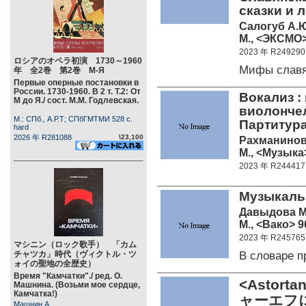
сказки и 
Салогуб А.
М., <ЭКСМО> 
2023 年 R249290
ロシアのオペラ初演 1730～1960
Мифы славя
年 全2巻 第2巻 М-Я
Первые оперные постановки в
России. 1730-1960. В 2 т. Т.2: От
Вокализ :
М до Я./ сост. М.М. Годлевская.
виолончел
М.: СПб., А.Р.Т; СПбГМТМИ 528 c.
Партитура
hard
2026 年 R281088
\23,100
Рахманинов
М., <Музыка>
2023 年 R244417
Музыкаль
Давыдова М
М., <Вако> 96
2023 年 R245765
マシニン（ロック歌手） 「カム
В словаре 
チャツカ」時代（ヴィクトル・ツ
ォイの聖地の全歴史）
Время "Камчатки"./ ред. О.
<Asto
Машнина. (Возьми мое сердце,
Камчатка!)
ャーエフ
Машнин А.