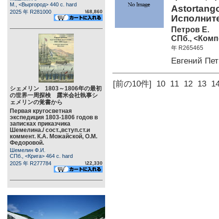
М., <Выргород> 440 c. hard
Astortang
2025 年 R281000
\68,860
Исполните
Петров Е.
СПб., <Комп
年 R265465
Евгений Пе
[前の10件]
10
11
12
13
1
シェメリン 1803～1806年の最初
の世界一周探検 露米会社執事シ
ェメリンの覚書から
Первая кругосветная
экспедиция 1803-1806 годов в
записках приказчика
Шемелина./ сост.,вступ.ст.и
коммент. К.А. Можайской, О.М.
Федоровой.
Шемелин Ф.И.
СПб., <Крига> 464 c. hard
2025 年 R277784
\22,330