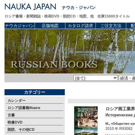
ナウカ・ジャパン
ロシア書籍・新聞雑誌・映画DVD・朗読CD・地図、他 在庫15000タイトル
ナウカジャパン
店舗地図
カタログ請求
ご注文方法
配
カテゴリー
カレンダー
ロシア語書籍/Книги
ロシア商工業界
Исторические 
古書
映像DVD
М., <Общество ку
2010 年 R93082
朗読、その他CD