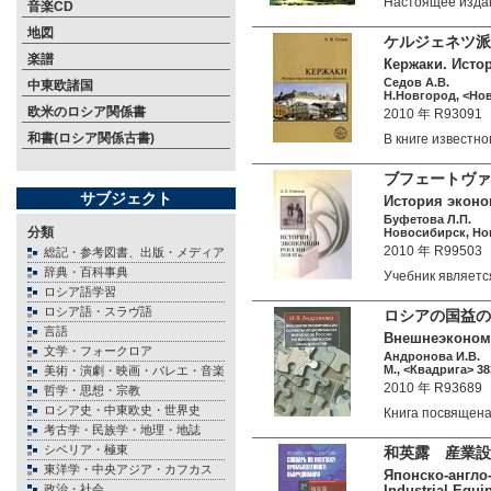
Настоящее изда
音楽CD
地図
ケルジェネツ派
楽譜
Кержаки. Исто
Седов А.В.
中東欧諸国
Н.Новгород, <Нов
欧米のロシア関係書
2010 年 R93091
和書(ロシア関係古書)
В книге извест
ブフェートヴァ
サブジェクト
История эконом
Буфетова Л.П.
分類
Новосибирск, Ново
2010 年 R99503
総記・参考図書、出版・メディア
辞典・百科事典
Учебник являет
ロシア語学習
ロシア語・スラヴ語
ロシアの国益の
言語
Внешнеэкономи
文学・フォークロア
Андронова И.В.
М., <Квадрига> 38
美術・演劇・映画・バレエ・音楽
2010 年 R93689
哲学・思想・宗教
ロシア史・中東欧史・世界史
Книга посвяще
考古学・民族学・地理・地誌
シベリア・極東
和英露 産業設
東洋学・中央アジア・カフカス
Японско-англо
政治・社会
Industrial Equ