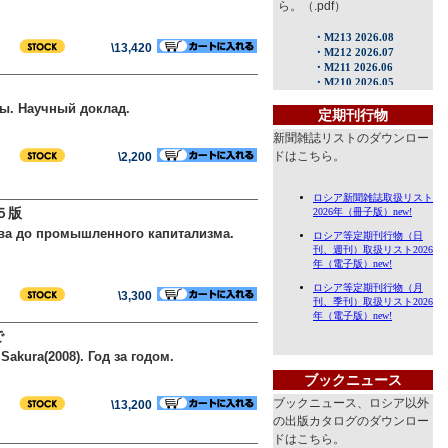
ら。（.pdf）
\13,420
ы. Научный доклад.
定期刊行物
新聞雑誌リストのダウンロー
ドはこちら。
\2,200
５版
тва до промышленного капитализма.
\3,300
まで
Sakura(2008). Год за годом.
ブックニュース
ブックニュース、ロシア以外
\13,200
の出版カタログのダウンロー
ドはこちら。