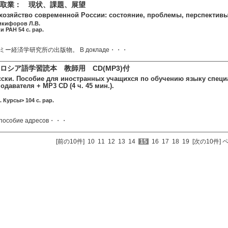
取業： 現状、課題、展望
озяйство современной России: состояние, проблемы, перспективы
Никифоров Л.В.
и РАН 54 c. pap.
ー経済学研究所の出版物。 В докладе・・・
ロシア語学習読本 教師用 CD(MP3)付
сски. Пособие для иностранных учащихся по обучению языку специ
одавателя + MP3 CD (4 ч. 45 мин.).
. Курсы> 104 c. pap.
 пособие адресов・・・
[前の10件]
10
11
12
13
14
15
16
17
18
19
[次の10件]
ペ