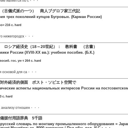
ние является по с・・・
（古儀式派の一つ） 商人ブグロフ家三代記
рия трех поколений купцов Бугровых. (Карман России)
о> 216 c. hard
ного нижегородск・・・
 ロシア経済史（18～20世紀）： 教科書 （古書）
ики России (XVIII-XX вв.): учебное пособие. (Б.К.)
сиб. гос. ун-т 264 c. hard
ся основой для са・・・
対外経済的側面 ポスト・ソビエト空間で
ческие аспекты национальных интересов России на постсоветском
3 c. hard
на анализу отношен・・・
備据付用語辞典 5千語
-русский словарь по монтажу промышленного оборудования = Japanes
ipment Mounting: ок. 8000 терминов / Под общ. ред. И.С・・・