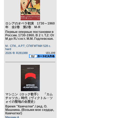
ロシアのオペラ初演 1730～1960
年 全2巻 第2巻 М-Я
Первые оперные постановки в
России. 1730-1960. В 2 т. Т.2: От
М до Я./ сост. М.М. Годлевская.
М.: СПб., А.Р.Т; СПбГМТМИ 528 c.
hard
2026 年 R281088
\23,100
マシニン（ロック歌手） 「カム
チャツカ」時代（ヴィクトル・ツ
ォイの聖地の全歴史）
Время "Камчатки"./ ред. О.
Машнина. (Возьми мое сердце,
Камчатка!)
Машнин А.