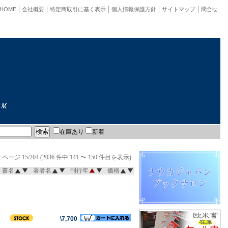
HOME
会社概要
特定商取引に基く表示
個人情報保護方針
サイトマップ
問合せ
在庫あり
新着
]
ページ 15/204 (2036 件中 141 〜 150 件目を表示)
書名
著者名
刊行年
価格
\7,700