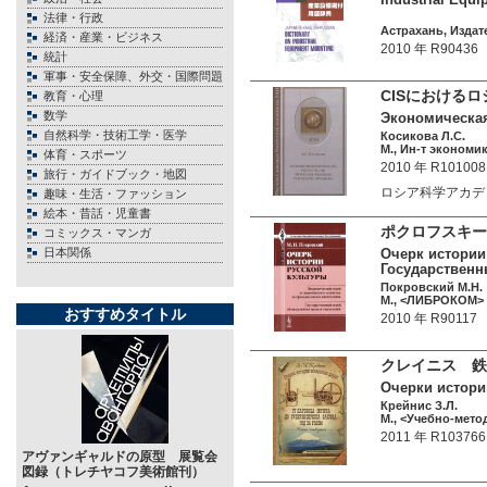
法律・行政
Астрахань, Издат
経済・産業・ビジネス
2010 年 R90436
統計
軍事・安全保障、外交・国際問題
CISにおける
教育・心理
数学
Экономическая
自然科学・技術工学・医学
Косикова Л.С.
М., Ин-т экономик
体育・スポーツ
2010 年 R101008
旅行・ガイドブック・地図
ロシア科学アカデミ
趣味・生活・ファッション
絵本・昔話・児童書
ポクロフスキー
コミックス・マンガ
日本関係
Очерк истории
Государственн
Покровский М.Н.
М., <ЛИБРОКОМ> 2
おすすめタイトル
2010 年 R90117
クレイニス 鉄
Очерки истории
Крейнис З.Л.
М., <Учебно-мето
2011 年 R103766
アヴァンギャルドの原型 展覧会
図録（トレチヤコフ美術館刊）