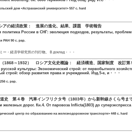
ельский дом <Астраханский университет> 557 c. hard
ロシアの経済政策： 進展の進化、結果、課題 学術報告
 политика России в СНГ: эволюция подходов, результаты, проблем
и РАН 90 c. pap.
ー・経済学研究所の刊行物。 В доклад・・・
（1868～1932） ロシア文化史概論： 経済構造、国家制度 改訂第
 русской культуры: Экономический строй: от первобытного хозяйс
ый строй: обзор развития права и учреждений. Изд.5-е, и・・・
56 c. pap.
道史 第４巻 汽車インフリクタ号（1803年）から新幹線さくら号
 железных дорог. Кн.4. От паровоза Inflicta(1803) до суперэкспресса 
дический центр по образованию на железнодорожном транспорте> 448 c. hard