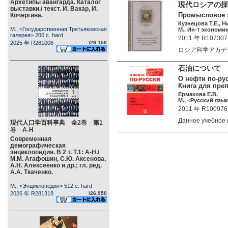
Архетипы авангарда. Каталог
現代ロシアの採
выставки./ текст. И. Вакар, И.
Промысловое х
Кочергина.
Кузнецова Т.Е., 
М., <Государственная Третьяковская
М., Ин-т экономик
галерея> 200 c. hard
2011 年 R107307
2025 年 R281006
\29,150
ロシア科学アカデミ
石油について 
О нефти по-ру
Книга для преп
Ермакова Е.В.
М., <Русский язык
2011 年 R100976
Данное учебное
現代人口学百科事典 全2巻 第1
巻 А-Н
Современная
демографическая
энциклопедия. В 2 т. Т.1: А-Н./
М.М. Агафошин, С.Ю. Аксенова,
А.Н. Алексеенко и др.; гл. ред.
А.А. Ткаченко.
М., <Энциклопедия> 512 c. hard
2026 年 R281318
\26,950