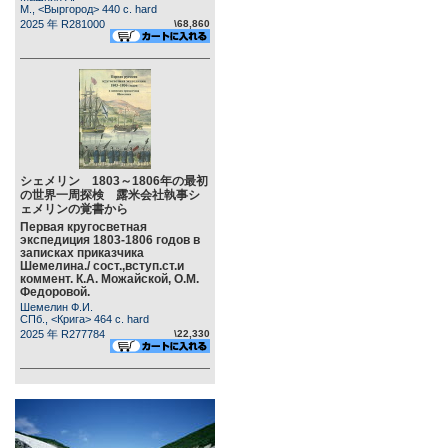
М., <Выргород> 440 c. hard
2025 年 R281000
\68,860
シェメリン 1803～1806年の最初
の世界一周探検 露米会社執事シ
ェメリンの覚書から
Первая кругосветная
экспедиция 1803-1806 годов в
записках приказчика
Шемелина./ сост.,вступ.ст.и
коммент. К.А. Можайской, О.М.
Федоровой.
Шемелин Ф.И.
СПб., <Крига> 464 c. hard
2025 年 R277784
\22,330