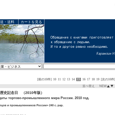
送・送料
カートを見る
[前の10件]
10
11
12
13
14
15
16
17
18
19
[次の10件
並べ替え NEW
歴史記念日 （2010年版）
даты торгово-промышленного мира России. 2010 год.
пцов и промышленников России> 240 c. pap.