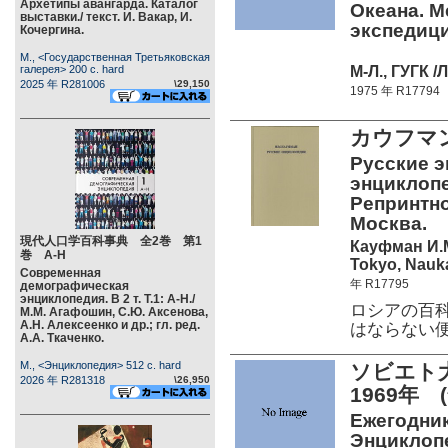
Архетипы авангарда. Каталог
Океана. 
выставки./ текст. И. Вакар, И.
экспедици
Кочергина.
М., <Государственная Третьяковская
М-Л., ГУГК /
галерея> 200 c. hard
2025 年 R281006
\29,150
1975 年 R17794
カウフマ
Русские э
энциклопе
Репринтно
Москва.
現代人口学百科事典 全2巻 第1
Кауфман И.
巻 А-Н
Tokyo, Nauka
Современная
年 R17795
демографическая
энциклопедия. В 2 т. Т.1: А-Н./
ロシアの百
М.М. Агафошин, С.Ю. Аксенова,
А.Н. Алексеенко и др.; гл. ред.
はならない
А.А. Ткаченко.
М., <Энциклопедия> 512 c. hard
ソビエト大
2026 年 R281318
\26,950
1969年 
Ежегодни
Энциклопед