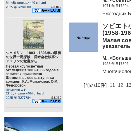
М., <Советс
М., <Выргород> 440 c. hard
1971 年 R17804
2025 年 R281000
\68,860
Ежегодник 
ソビエト
(1958-19
Малая сове
указатель.
シェメリン 1803～1806年の最初
の世界一周探検 露米会社執事シ
М., <Больша
ェメリンの覚書から
1958 年 R17806
Первая кругосветная
экспедиция 1803-1806 годов в
Многочисле
записках приказчика
Шемелина./ сост.,вступ.ст.и
коммент. К.А. Можайской, О.М.
[前の10件]
11
12
1
Федоровой.
Шемелин Ф.И.
СПб., <Крига> 464 c. hard
2025 年 R277784
\22,330