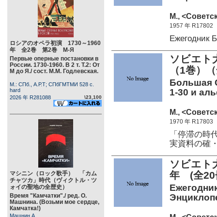
М., <Советс
1957 年 R17802
Ежегодник 
ロシアのオペラ初演 1730～1960
年 全2巻 第2巻 М-Я
ソビエト
Первые оперные постановки в
России. 1730-1960. В 2 т. Т.2: От
（1巻）（
М до Я./ сост. М.М. Годлевская.
Большая С
М.: СПб., А.Р.Т; СПбГМТМИ 528 c.
hard
1-30 и аль
2026 年 R281088
\23,100
М., <Советс
1970 年 R17803
「停滞の時
実資料の確
ソビエト大
年 (全20
マシニン（ロック歌手） 「カム
チャツカ」時代（ヴィクトル・ツ
Ежегодни
ォイの聖地の全歴史）
Время "Камчатки"./ ред. О.
Энциклопед
Машнина. (Возьми мое сердце,
Камчатка!)
Машнин А.