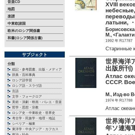
音楽CD
XVIII век
地図
небесные,
переводы 
楽譜
латыни,
中東欧諸国
Борисовская
欧米のロシア関係書
М., <Галакти
和書(ロシア関係古書)
1992 年 R17787
Старинные 
サブジェクト
世界海洋ア
分類
出版所刊)
総記・参考図書、出版・メディア
辞典・百科事典
Атлас оке
ロシア語学習
СССР. Вое
ロシア語・スラヴ語
言語
М., Изд-во 
文学・フォークロア
1974 年 R17788
美術・演劇・映画・バレエ・音楽
Атлас океа
哲学・思想・宗教
ロシア史・中東欧史・世界史
考古学・民族学・地理・地誌
世界海洋ア
シベリア・極東
年ソ連海
東洋学・中央アジア・カフカス
政治・社会