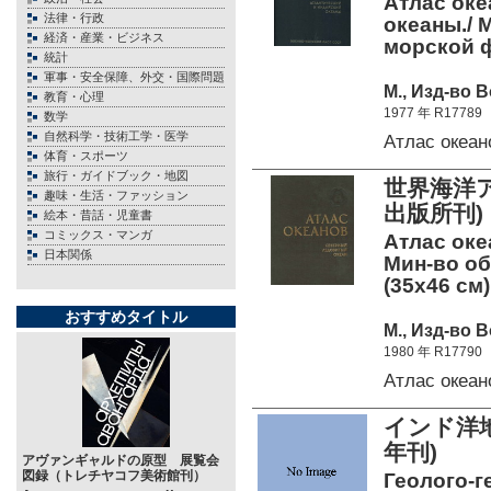
Атлас оке
法律・行政
океаны./ 
経済・産業・ビジネス
морской ф
統計
軍事・安全保障、外交・国際問題
М., Изд-во 
教育・心理
1977 年 R17789
数学
自然科学・技術工学・医学
Атлас океа
体育・スポーツ
旅行・ガイドブック・地図
世界海洋ア
趣味・生活・ファッション
出版所刊)
絵本・昔話・児童書
コミックス・マンガ
Атлас оке
日本関係
Мин-во об
(35х46 см)
おすすめタイトル
М., Изд-во 
1980 年 R17790
Атлас океа
インド洋地
年刊)
アヴァンギャルドの原型 展覧会
図録（トレチヤコフ美術館刊）
Геолого-г