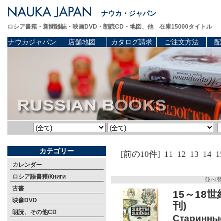
ナウカ・ジャパン
ロシア書籍・新聞雑誌・映画DVD・朗読CD・地図、他 在庫15000タイトル
ナウカジャパン
店舗地図
カタログ請求
ご注文方法
配
カテゴリー
[前の10件]
11
12
13
14
1
カレンダー
ロシア語書籍/Книги
並べ
古書
15～18
映像DVD
刊)
朗読、その他CD
Старинные