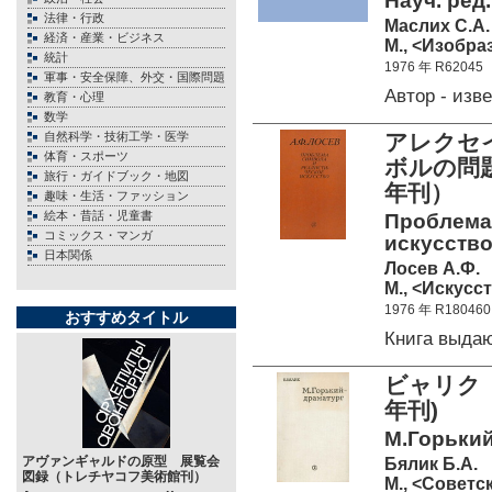
Науч. ред
法律・行政
Маслих С.А.
経済・産業・ビジネス
М., <Изобраз
統計
1976 年 R62045
軍事・安全保障、外交・国際問題
Автор - из
教育・心理
数学
自然科学・技術工学・医学
アレクセイ
体育・スポーツ
ボルの問
旅行・ガイドブック・地図
年刊）
趣味・生活・ファッション
絵本・昔話・児童書
Проблема
コミックス・マンガ
искусство.
日本関係
Лосев А.Ф.
М., <Искусст
1976 年 R180460
おすすめタイトル
Книга выда
ビャリク 
年刊)
М.Горький
アヴァンギャルドの原型 展覧会
Бялик Б.А.
図録（トレチヤコフ美術館刊）
М., <Советс