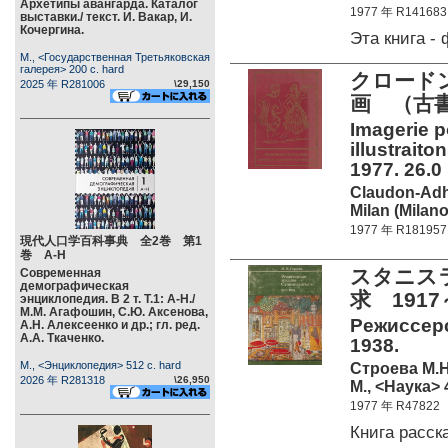
Архетипы авангарда. Каталог
1977 年 R141683
выставки./ текст. И. Вакар, И.
Кочергина.
Эта книга 
М., <Государственная Третьяковская
галерея> 200 c. hard
クロード
2025 年 R281006
\29,150
画 （古書
Imagerie p
illustraito
1977. 26.0 
Claudon-Adh
Milan (Milano
1977 年 R181957
現代人口学百科事典 全2巻 第1
巻 А-Н
スタニス
Современная
демографическая
求 1917
энциклопедия. В 2 т. Т.1: А-Н./
М.М. Агафошин, С.Ю. Аксенова,
Режиссерс
А.Н. Алексеенко и др.; гл. ред.
А.А. Ткаченко.
1938.
М., <Энциклопедия> 512 c. hard
Строева М.Н
2026 年 R281318
\26,950
М., <Наука> 
1977 年 R47822
Книга расс