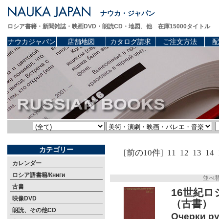
ナウカ・ジャパン
ロシア書籍・新聞雑誌・映画DVD・朗読CD・地図、他 在庫15000タイトル
ナウカジャパン
店舗地図
カタログ請求
ご注文方法
配
カテゴリー
[前の10件]
11
12
13
14
カレンダー
ロシア語書籍/Книги
並べ
古書
16世紀
映像DVD
（古書）
朗読、その他CD
Очерки ру