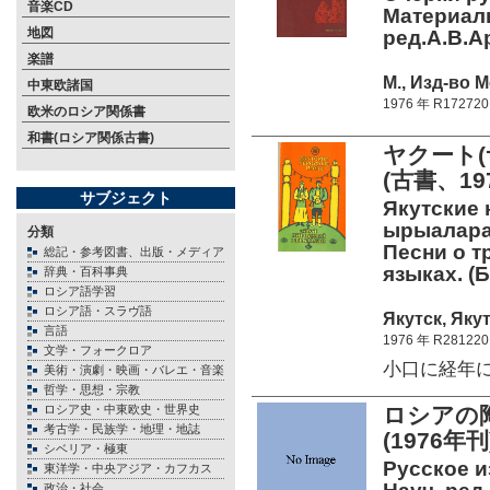
音楽CD
Материаль
地図
ред.А.В.Ар
楽譜
М., Изд-во Мо
中東欧諸国
1976 年 R172720
欧米のロシア関係書
和書(ロシア関係古書)
ヤクート(
(古書、19
サブジェクト
Якутские 
ырыалара).
分類
Песни о т
総記・参考図書、出版・メディア
языках. (Б
辞典・百科事典
ロシア語学習
ロシア語・スラヴ語
Якутск, Якут
言語
1976 年 R281220
文学・フォークロア
小口に経年によ
美術・演劇・映画・バレエ・音楽
哲学・思想・宗教
ロシア史・中東欧史・世界史
ロシアの
考古学・民族学・地理・地誌
(1976年刊
シベリア・極東
Русское и
東洋学・中央アジア・カフカス
政治・社会