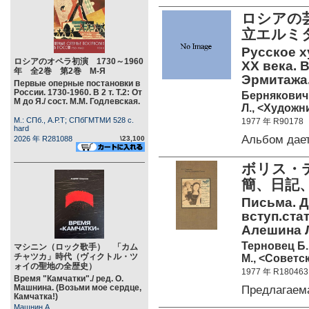
ロシアの芸
立エルミタ
Русское х
ロシアのオペラ初演 1730～1960
ХХ века. 
年 全2巻 第2巻 М-Я
Эрмитажа
Первые оперные постановки в
России. 1730-1960. В 2 т. Т.2: От
Бернякович 
М до Я./ сост. М.М. Годлевская.
Л., <Художн
М.: СПб., А.Р.Т; СПбГМТМИ 528 c.
1977 年 R90178
hard
Альбом дае
2026 年 R281088
\23,100
ボリス・テ
簡、日記、
Письма. Дн
вступ.ста
Алешина Л.
Терновец Б.
マシニン（ロック歌手） 「カム
チャツカ」時代（ヴィクトル・ツ
М., <Советс
ォイの聖地の全歴史）
1977 年 R180463
Время "Камчатки"./ ред. О.
Машнина. (Возьми мое сердце,
Предлагаем
Камчатка!)
Машнин А.