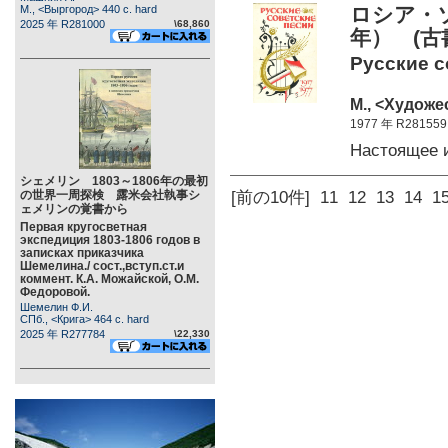
М., <Выргород> 440 c. hard
ロシア・ソ
2025 年 R281000
\68,860
年） (古
Русские со
М., <Художе
1977 年 R281559
Настоящее 
シェメリン 1803～1806年の最初
の世界一周探検 露米会社執事シ
[前の10件]
11
12
13
14
1
ェメリンの覚書から
Первая кругосветная
экспедиция 1803-1806 годов в
записках приказчика
Шемелина./ сост.,вступ.ст.и
коммент. К.А. Можайской, О.М.
Федоровой.
Шемелин Ф.И.
СПб., <Крига> 464 c. hard
2025 年 R277784
\22,330