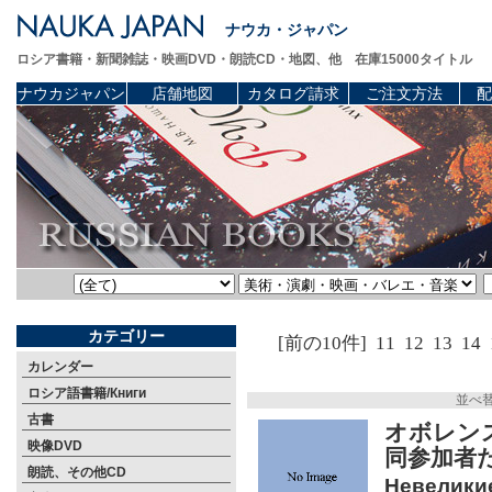
ナウカ・ジャパン
ロシア書籍・新聞雑誌・映画DVD・朗読CD・地図、他 在庫15000タイトル
ナウカジャパン
店舗地図
カタログ請求
ご注文方法
配
カテゴリー
[前の10件]
11
12
13
14
カレンダー
ロシア語書籍/Книги
並べ
古書
オボレン
映像DVD
同参加者
朗読、その他CD
Невеликие