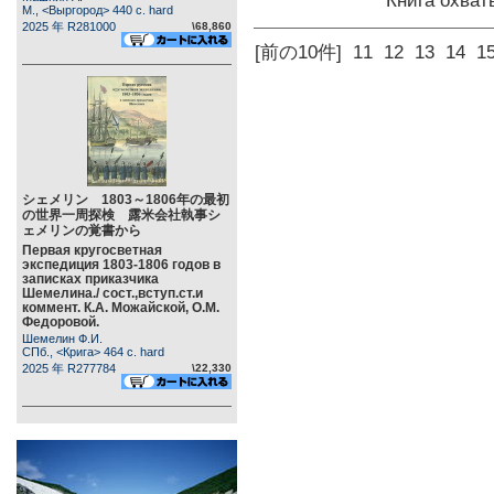
Книга охва
М., <Выргород> 440 c. hard
2025 年 R281000
\68,860
[前の10件]
11
12
13
14
1
シェメリン 1803～1806年の最初
の世界一周探検 露米会社執事シ
ェメリンの覚書から
Первая кругосветная
экспедиция 1803-1806 годов в
записках приказчика
Шемелина./ сост.,вступ.ст.и
коммент. К.А. Можайской, О.М.
Федоровой.
Шемелин Ф.И.
СПб., <Крига> 464 c. hard
2025 年 R277784
\22,330