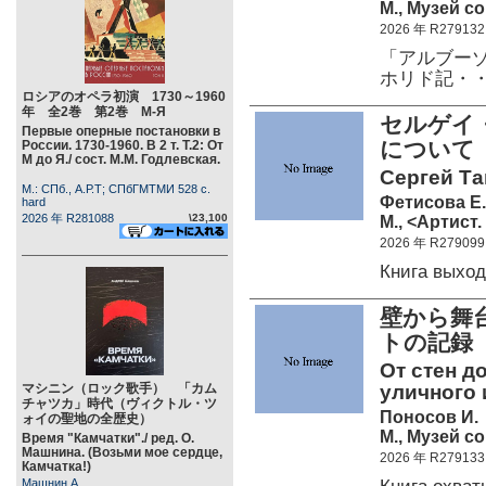
М., Музей с
2026 年 R279132
「アルブーゾ
ホリド記・
ロシアのオペラ初演 1730～1960
年 全2巻 第2巻 М-Я
セルゲイ・
Первые оперные постановки в
について
России. 1730-1960. В 2 т. Т.2: От
М до Я./ сост. М.М. Годлевская.
Сергей Та
М.: СПб., А.Р.Т; СПбГМТМИ 528 c.
Фетисова Е.
hard
2026 年 R281088
\23,100
М., <Артист.
2026 年 R279099
Книга выхо
壁から舞
トの記録 
От стен д
マシニン（ロック歌手） 「カム
уличного и
チャツカ」時代（ヴィクトル・ツ
Поносов И.
ォイの聖地の全歴史）
М., Музей с
Время "Камчатки"./ ред. О.
Машнина. (Возьми мое сердце,
2026 年 R279133
Камчатка!)
Машнин А.