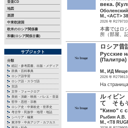
音楽CD
века. (Ку
地図
Оболенский
М., <АСТ> 38
楽譜
2026 年 R279733
中東欧諸国
本書ではロ
欧米のロシア関係書
所（部屋、
和書(ロシア関係古書)
ロシア昔
サブジェクト
Русские н
(Палитра)
分類
総記・参考図書、出版・メディア
М., ИД Меще
辞典・百科事典
ロシア語学習
2026 年 R279813
ロシア語・スラヴ語
На страниц
言語
文学・フォークロア
ルィビン
美術・演劇・映画・バレエ・音楽
て そも
哲学・思想・宗教
ロシア史・中東欧史・世界史
"Кино" с 
考古学・民族学・地理・地誌
Рыбин А.В.
シベリア・極東
М., <Т8 RUG
東洋学・中央アジア・カフカス
政治・社会
2026 年 R279905