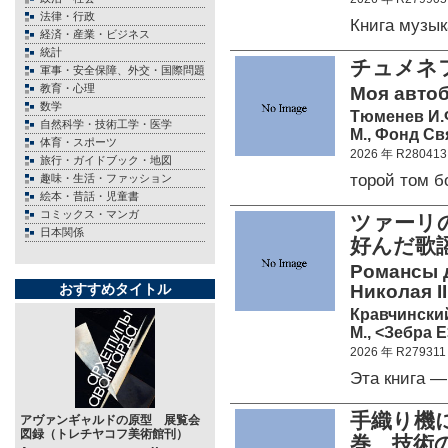
法律・行政
Книга музы
経済・産業・ビジネス
統計
チュメネフ(
軍事・安全保障、外交・国際問題
教育・心理
Моя автоб
数学
Тюменев И.
自然科学・技術工学・医学
М., Фонд Свя
体育・スポーツ
2026 年 R280413
旅行・ガイドブック・地図
торой том 
趣味・生活・ファッション
絵本・昔話・児童書
コミックス・マンガ
ツァーリ
日本関係
好んだ歌
Романсы 
おすすめタイトル
Николая II
Кравчинский
М., <Зебра Е
2026 年 R279311
Эта книга 
手織り機
アヴァンギャルドの原型 展覧会
図録（トレチヤコフ美術館刊）
巻 技術