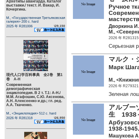
Архетипы авангарда. Каталог
выставки./ текст. И. Вакар, И.
Ручное тк
Кочергина.
Современн
М., <Государственная Третьяковская
мастерств
галерея> 200 c. hard
Дворкина И.
2025 年 R281006
\29,150
М., <Северн
2026 年 R281315
Серьезная 
マルク・
Марк Шага
現代人口学百科事典 全2巻 第1
巻 А-Н
М., <Книжник
Современная
2026 年 R279321
демографическая
энциклопедия. В 2 т. Т.1: А-Н./
Зеленая ло
М.М. Агафошин, С.Ю. Аксенова,
А.Н. Алексеенко и др.; гл. ред.
А.А. Ткаченко.
アルブー
生 193
М., <Энциклопедия> 512 c. hard
2026 年 R281318
\26,950
Арбузовск
1938-1945
Машукова А