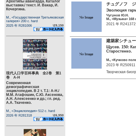
Архетипы авангарда. Каталог
チュグノフ ジ
выставки./ текст. И. Вакар, И.
Кочергина.
Эволюция гарм
Чугунов Ю.Н.
М., <Государственная Третьяковская
М., <Музыка> 168 c
галерея> 200 c. hard
2021 年 R241372
2025 年 R281006
\29,150
建築家シチュー
Щусев. 150: Ка
Старостенко.
М., <Кучково поле
2023 年 R250911
Творческая био
現代人口学百科事典 全2巻 第1
巻 А-Н
Современная
демографическая
энциклопедия. В 2 т. Т.1: А-Н./
М.М. Агафошин, С.Ю. Аксенова,
А.Н. Алексеенко и др.; гл. ред.
А.А. Ткаченко.
М., <Энциклопедия> 512 c. hard
2026 年 R281318
\26,950