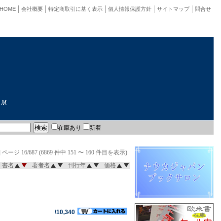
HOME
会社概要
特定商取引に基く表示
個人情報保護方針
サイトマップ
問合せ
在庫あり
新着
]
ページ 16/687 (6869 件中 151 〜 160 件目を表示)
書名
著者名
刊行年
価格
\10,340