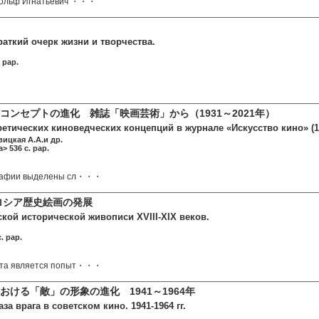
дольф Игнатьевич ・・・
раткий очерк жизни и творчества.
 pap.
コンセプトの進化 雑誌「映画芸術」から（1931～2021年）
етических киноведческих концепций в журнале «Искусство кино» (1
вицкая А.А.и др.
> 536 c. pap.
графии выделены сл・・・
のロシア歴史絵画の発展
кой исторической живописи XVIII-XIX веков.
. pap.
ота является попыт・・・
おける「敵」の形象の進化 1941～1964年
а врага в советском кино. 1941-1964 гг.