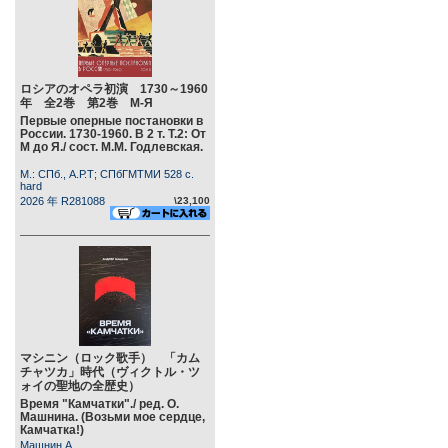
ロシアのオペラ初演 1730～1960
年 全2巻 第2巻 М-Я
Первые оперные постановки в
России. 1730-1960. В 2 т. Т.2: От
М до Я./ сост. М.М. Годлевская.
М.: СПб., А.Р.Т; СПбГМТМИ 528 c.
hard
2026 年 R281088
\23,100
マシニン（ロック歌手） 「カム
チャツカ」時代（ヴィクトル・ツ
ォイの聖地の全歴史）
Время "Камчатки"./ ред. О.
Машнина. (Возьми мое сердце,
Камчатка!)
Машнин А.