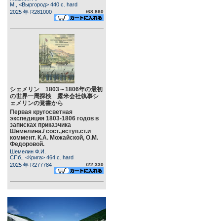
М., <Выргород> 440 c. hard
2025 年 R281000
\68,860
シェメリン 1803～1806年の最初
の世界一周探検 露米会社執事シ
ェメリンの覚書から
Первая кругосветная
экспедиция 1803-1806 годов в
записках приказчика
Шемелина./ сост.,вступ.ст.и
коммент. К.А. Можайской, О.М.
Федоровой.
Шемелин Ф.И.
СПб., <Крига> 464 c. hard
2025 年 R277784
\22,330