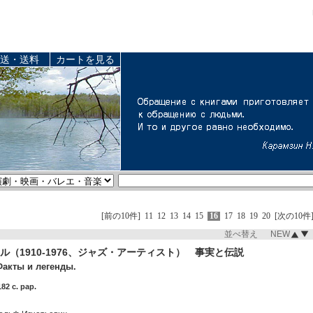
送・送料
カートを見る
[前の10件]
11
12
13
14
15
16
17
18
19
20
[次の10件
並べ替え NEW
ル（1910-1976、ジャズ・アーティスト） 事実と伝説
Факты и легенды.
82 c. pap.