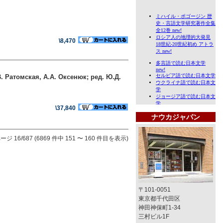
\8,470
В. Ратомская, А.А. Оксенюк; ред. Ю.Д.
\37,840
ナウカジャパン
ージ 16/687 (6869 件中 151 〜 160 件目を表示)
〒101-0051
東京都千代田区
神田神保町1-34
三村ビル1F