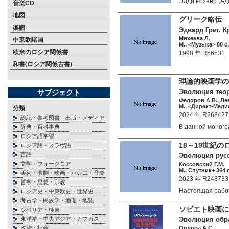
Эдди Рознер (А
音楽CD
地図
グリーク略伝
楽譜
Эдвард Григ. К
Михеева Л.
中東欧諸国
М., <Музыка> 80 c.
欧米のロシア関係書
1998 年 R56531
和書(ロシア関係古書)
理論的映画学の
Эволюция теор
サブジェクト
Федоров А.В., Ле
М., <Директ-Медиа
分類
2024 年 R268427
総記・参考図書、出版・メディア
В данной моно
辞典・百科事典
ロシア語学習
18～19世紀
ロシア語・スラヴ語
言語
Эволюция русс
文学・フォークロア
Коссовский Г.М.
М., Спутник+ 364 c
美術・演劇・映画・バレエ・音楽
2023 年 R248733
哲学・思想・宗教
Настоящая раб
ロシア史・中東欧史・世界史
考古学・民族学・地理・地誌
ソビエト映画に
シベリア・極東
東洋学・中央アジア・カフカス
Эволюция образ
政治・社会
Орлова А.С.