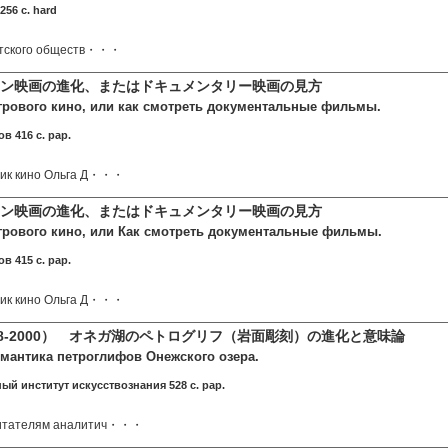
256 c. hard
ветского обществ・・・
ン映画の進化、またはドキュメンタリー映画の見方
рового кино, или как смотреть документальные фильмы.
в 416 c. pap.
рик кино Ольга Д・・・
ョン映画の進化、またはドキュメンタリー映画の見方
рового кино, или Как смотреть документальные фильмы.
в 415 c. pap.
рик кино Ольга Д・・・
28-2000） オネガ湖のペトログリフ（岩面彫刻）の進化と意味論
мантика петроглифов Онежского озера.
ный институт искусствознания 528 c. pap.
читателям аналитич・・・