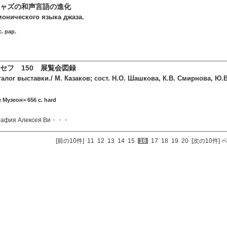
ャズの和声言語の進化
онического языка джаза.
. pap.
セフ 150 展覧会図録
талог выставки./ М. Казаков; сост. Н.О. Шашкова, К.В. Смирнова, Ю.
 Музеон> 656 c. hard
графия Алексея Ви・・・
[前の10件]
11
12
13
14
15
16
17
18
19
20
[次の10件]
ペ