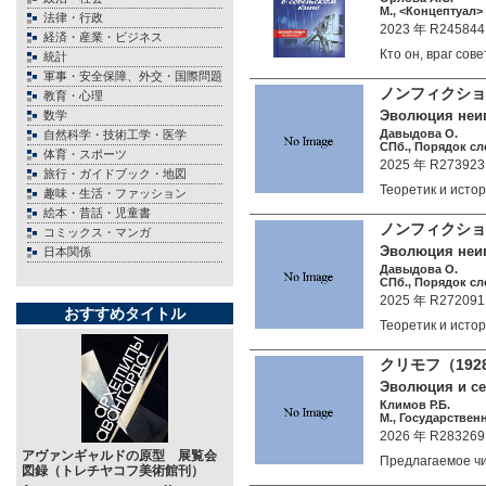
М., <Концептуал> 
法律・行政
2023 年 R245844
経済・産業・ビジネス
Кто он, враг со
統計
軍事・安全保障、外交・国際問題
ノンフィクショ
教育・心理
Эволюция неиг
数学
Давыдова О.
自然科学・技術工学・医学
СПб., Порядок сло
体育・スポーツ
2025 年 R273923
旅行・ガイドブック・地図
Теоретик и исто
趣味・生活・ファッション
絵本・昔話・児童書
ノンフィクシ
コミックス・マンガ
Эволюция неиг
日本関係
Давыдова О.
СПб., Порядок сло
2025 年 R272091
おすすめタイトル
Теоретик и исто
クリモフ（19
Эволюция и се
Климов Р.Б.
М., Государствен
2026 年 R283269
アヴァンギャルドの原型 展覧会
Предлагаемое 
図録（トレチヤコフ美術館刊）