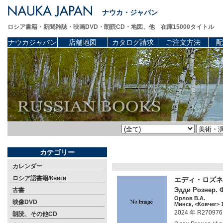
ナウカ・ジャパン
ロシア書籍・新聞雑誌・映画DVD・朗読CD・地図、他 在庫15000タイトル
ナウカジャパン
店舗地図
カタログ請求
ご注文方法
配
カテゴリー
カレンダー
ロシア語書籍/Книги
エディ・ロズネ
Эдди Рознер. 
古書
Орлов В.А.
映像DVD
Минск, <Ковчег> 1
2024 年 R270976
朗読、その他CD